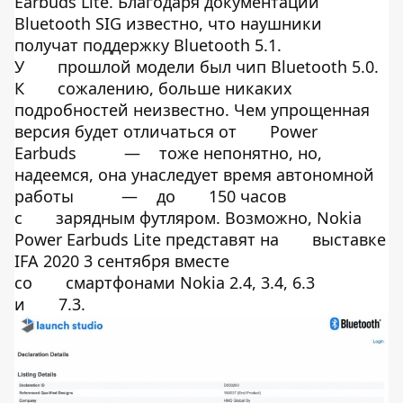
Earbuds Lite. Благодаря документации
Bluetooth SIG известно, что наушники
получат поддержку Bluetooth 5.1.
У
прошлой модели был чип Bluetooth 5.0.
К
сожалению, больше никаких
подробностей неизвестно. Чем упрощенная
версия будет отличаться от
Power
Earbuds
—
тоже непонятно, но,
надеемся, она унаследует время автономной
работы
—
до
150 часов
с
зарядным футляром. Возможно, Nokia
Power Earbuds Lite представят на
выставке
IFA 2020 3 сентября вместе
со
смартфонами Nokia 2.4, 3.4, 6.3
и
7.3.