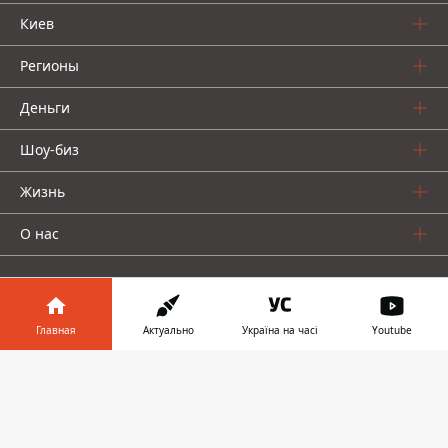
Киев
Регионы
Деньги
Шоу-биз
Жизнь
О нас
Главная
Актуально
Україна на часі
Youtube
Информатор в
Информатор проекты
Скачать
телефоне
👉
Столица
Ваши финансы
Авто
Geek