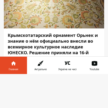
Крымскотатарский орнамент Орьнек и
знание о нём официально внесли во
всемирное культурное наследие
ЮНЕСКО. Решение приняли на 16-й
сессии в Париже.
Об этом
заявил
министр культуры
Главная
Актуально
Україна на часі
Youtube
Украины Александр Ткаченко, – передаёт
Информатор в
Информатор
.
Скачать
телефоне
👉
«Это победа для Украины. Ведь она
наглядно свидетельствует, что
культура Крыма чрезвычайна и её
необходимо оберегать. На