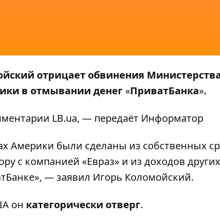
ойский отрицает обвинения Министерств
ики в отмывании денег
«
ПриватБанка
»
.
омментарии
LB.ua
, — передаёт
Информатор
х Америки были сделаны из собственных ср
ору с компанией «Евраз» и из доходов други
атБанке», — заявил Игорь Коломойский.
ША он
категорически отверг
.