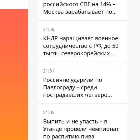
российского СПГ на 14% –
Москва зарабатывает по
€60 млн ежедневно
21:59
КНДР наращивает военное
сотрудничество с РФ, до 50
тысяч северокорейских
солдат могут прибыть в
Россию – Зеленский
21:31
Россияне ударили по
Павлограду – среди
пострадавших четверо
детей, младшему — три
месяца
21:05
Выпить и не упасть – в
Уганде провели чемпионат
по распитию пива