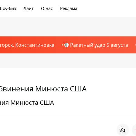
Шоу-биз
Лайт
О нас
Реклама
торск, Константиновка
🔴 Ракетный удар 5 августа
обвинения Минюста США
ения Минюста США
👍