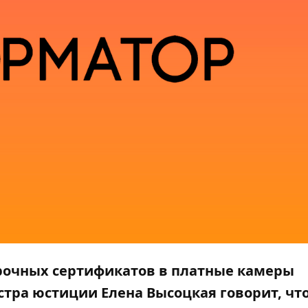
дарочных сертификатов в платные камеры
тра юстиции Елена Высоцкая говорит, чт