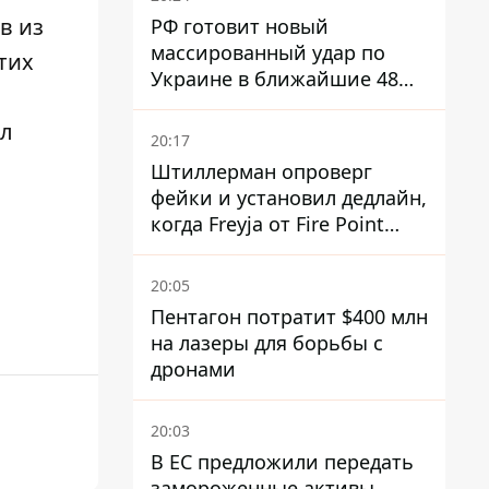
в из
РФ готовит новый
массированный удар по
тих
Украине в ближайшие 48
часов – разведка США
ел
20:17
Штиллерман опроверг
фейки и установил дедлайн,
когда Freyja от Fire Point
полноценно заработает
против баллистики
20:05
Пентагон потратит $400 млн
на лазеры для борьбы с
дронами
20:03
В ЕС предложили передать
замороженные активы