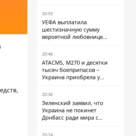
20:55
УЕФА выплатила
шестизначную сумму
вероятной любовнице
Инфантино - The Telegraph
а
20:46
ATACMS, M270 и десятки
тысяч боеприпасов –
Украина приобрела у
Турции мощный пакет
едств,
вооружения
20:36
х
Зеленский заявил, что
Украина не покинет
Донбасс ради мира с
Россией
20:24