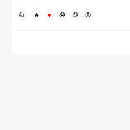
♥
👍
🔥
😭
😆
😡