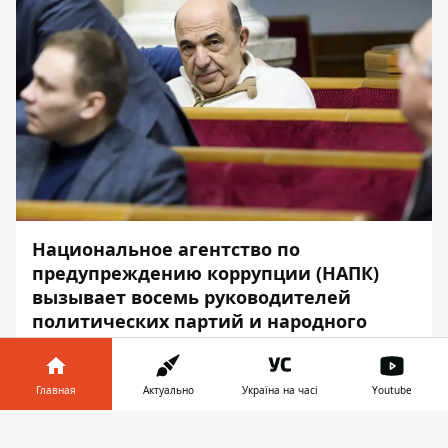
Национальное агентство по
предупреждению коррупции (НАПК)
вызывает восемь руководителей
политических партий и народного
депутата Вадима Рабиновича для
объяснений. Они нарушили закон «О
предотвращении коррупции».
Главная
Актуально
Україна на часі
Youtube
Информатор в
Об этом сообщили в пресс-центре
НАПК
,
Скачать