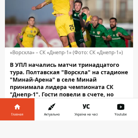
«Ворскла» – СК «Днепр-1» (Фото: СК «Днепр-1»)
В УПЛ начались матчи тринадцатого
тура. Полтавская "Ворскла" на стадионе
"Минай-Арена" в селе Минай
принимала лидера чемпионата
СК
"Днепр-1". Гости повели в счете, но
преимущество не удержали.
В воскресенье, 13 ноября, в УПЛ состоялся
Главная
Актуально
Україна на часі
Youtube
поединок тринадцатого тура «Ворскла» –
Информатор в
СК «Днепр-1». Встреча команд прошла в
Скачать
телефоне
👉
пригороде Ужгорода.