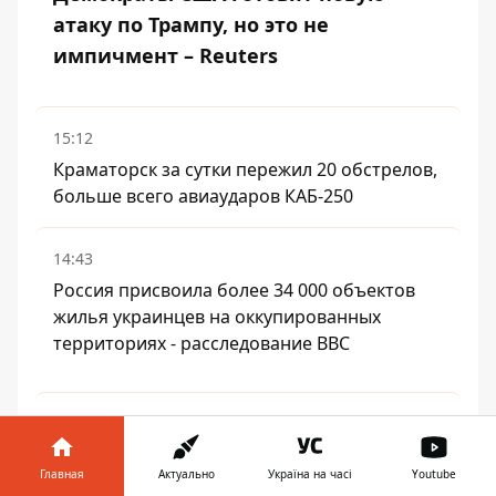
атаку по Трампу, но это не
импичмент – Reuters
15:12
Краматорск за сутки пережил 20 обстрелов,
больше всего авиаударов КАБ-250
14:43
Россия присвоила более 34 000 объектов
жилья украинцев на оккупированных
территориях - расследование BBC
14:18
Мы везде, никого наказывать не будем –
Главная
Актуально
Україна на часі
Youtube
Флэш рассказал анекдот о незаменимой