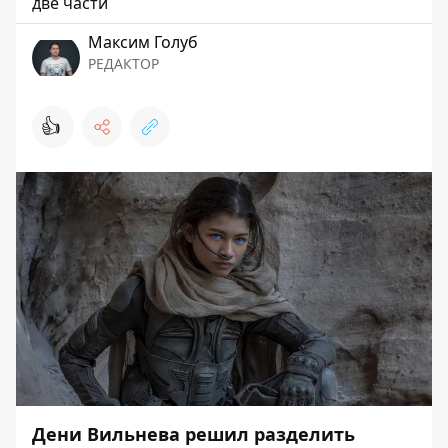
две части
Максим Голуб
РЕДАКТОР
👍
Дени Вильнева решил разделить