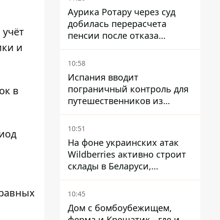
Аурика Ротару через суд
добилась перерасчета
 учёт
пенсии после отказа
ики и
Пенсионного фонда
10:58
Испания вводит
пограничный контроль для
ок в
путешественников из
Италии из-за
миграционного конфликта
10:51
риод
На фоне украинских атак
Wildberries активно строит
склады в Беларуси,
Казахстане, Узбекистане
 равных
10:45
Дом с бомбоубежищем,
ферма и Крещатик - где и