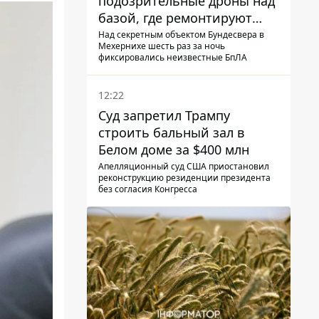
подозрительные дроны над
базой, где ремонтируют
Patriot - СМИ
Над секретным объектом Бундесвера в
Мехернихе шесть раз за ночь
фиксировались неизвестные БпЛА
12:22
Суд запретил Трампу
строить бальный зал в
Белом доме за $400 млн
Апелляционный суд США приостановил
реконструкцию резиденции президента
без согласия Конгресса