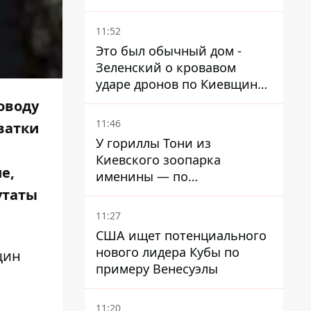
ребенка
11:52
Это был обычный дом -
Зеленский о кровавом
ударе дронов по Киевщине,
где погибли дедушка,
оводу
бабушка и их малолетний
11:46
ватки
внук
У гориллы Тони из
Киевского зоопарка
е,
именины — по
человеческим меркам ему
утаты
уже больше 90 лет
11:27
США ищет потенциального
нового лидера Кубы по
щин
примеру Венесуэлы
11:20