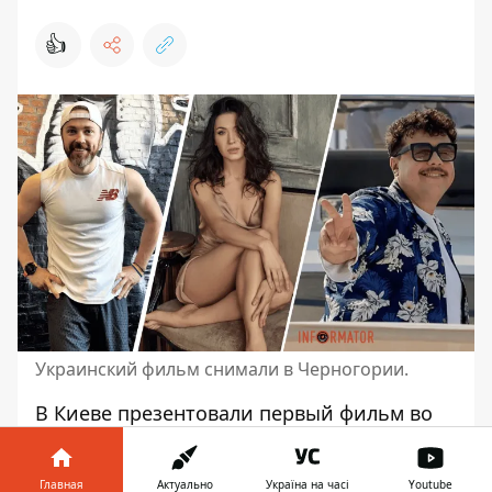
👍
Украинский фильм снимали в Черногории.
В Киеве презентовали первый фильм во
времяполномасштабного вторжения,
который украинская команда снимала
для
Главная
Актуально
Україна на часі
Youtube
украинских зрителей
исключительно за