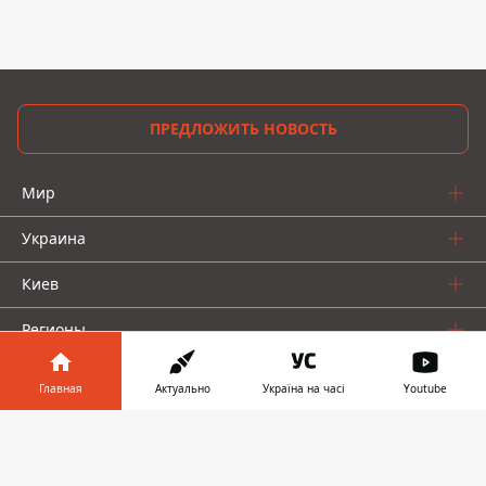
ПРЕДЛОЖИТЬ НОВОСТЬ
Мир
Украина
Киев
Регионы
Деньги
Главная
Актуально
Україна на часі
Youtube
Шоу-биз
Информатор в
Скачать
телефоне
👉
Жизнь