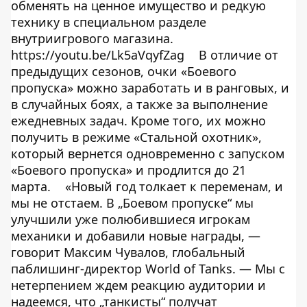
обменять на ценное имущество и редкую
технику в специальном разделе
внутриигрового магазина.
https://youtu.be/Lk5aVqyfZag
В отличие от
предыдущих сезонов, очки «Боевого
пропуска» можно заработать и в ранговых, и
в случайных боях, а также за выполнение
ежедневных задач. Кроме того, их можно
получить в режиме «Стальной охотник»,
который вернется одновременно с запуском
«Боевого пропуска» и продлится до 21
марта.
«Новый год толкает к переменам, и
мы не отстаем. В „Боевом пропуске“ мы
улучшили уже полюбившиеся игрокам
механики и добавили новые награды, —
говорит Максим Чувалов, глобальный
паблишинг-директор World of Tanks. — Мы с
нетерпением ждем реакцию аудитории и
надеемся, что „танкисты“ получат