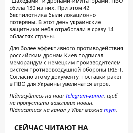
"шахедами" и дронами-имитаторами.
ПВО
сбила 130 из них
. При этом 42
беспилотника были локационно
потеряны. В этот день украинские
защитники неба отработали в сразу 14
областях страны.
Для более эффективного противодействия
российским дронам
Киев подписал
меморандум
с немецким производителем
систем противовоздушной обороны IRIS-T.
Согласно этому документу, поставки ракет
в ПВО для Украины увеличатся втрое.
Підписуйтесь на наш
Telegram-канал
, щоб
не пропустити важливих новин.
Підписатися на канал у Viber можна
тут
.
СЕЙЧАС ЧИТАЮТ НА