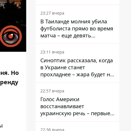
результаты опроса
23:27 вчера
В Таиланде молния убила
футболиста прямо во время
матча – еще девять
пострадали
23:11 вчера
Синоптик рассказала, когда
в Украине станет
ня. Но
прохладнее – жара будет не
долго
аренду
22:57 вчера
Голос Америки
восстанавливает
украинскую речь – первые
эфиры ожидаются на
ы
следующей неделе
22:36 вчера