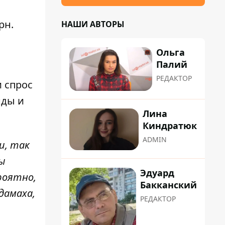
рн.
НАШИ АВТОРЫ
Ольга
Палий
РЕДАКТОР
 спрос
нды и
Лина
Киндратюк
ADMIN
и, так
ны
Эдуард
роятно,
Бакканский
дамаха,
РЕДАКТОР