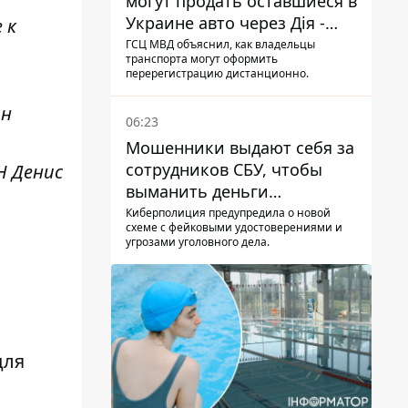
могут продать оставшиеся в
Украине авто через Дія -
 к
МВД
ГСЦ МВД объяснил, как владельцы
транспорта могут оформить
перерегистрацию дистанционно.
ин
06:23
Мошенники выдают себя за
сотрудников СБУ, чтобы
Н Денис
выманить деньги
украинцев
Киберполиция предупредила о новой
схеме с фейковыми удостоверениями и
угрозами уголовного дела.
для