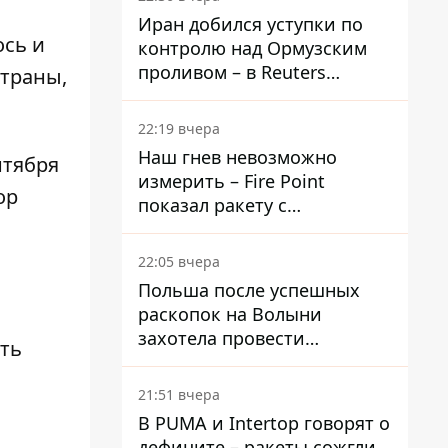
Иран добился уступки по
ось и
контролю над Ормузским
проливом – в Reuters
страны,
раскрыли детали
22:19 вчера
Наш гнев невозможно
нтября
измерить – Fire Point
ор
показал ракету с
загадочной отметкой 723
22:05 вчера
Польша после успешных
раскопок на Волыни
захотела провести
ть
эксгумацию в новых местах
21:51 вчера
В PUMA и Intertop говорят о
дефиците – ракеты сожгли