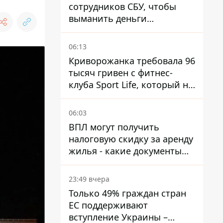
сотрудников СБУ, чтобы
выманить деньги
украинцев
06:13
Криворожанка требовала 96
тысяч гривен с фитнес-
клуба Sport Life, который не
пускал ее в бассейн без
медицинской справки –
06:03
решение суда
ВПЛ могут получить
налоговую скидку за аренду
жилья - какие документы
подать
23:49 вчера
Только 49% граждан стран
ЕС поддерживают
вступление Украины –