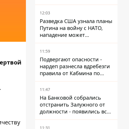
Днепропетровщины,
Харьковщины и Запорожья
12:03
Разведка США узнала планы
Путина на войну с НАТО,
нападение может
произойти осенью – в WSJ
раскрыли детали
11:59
Подвергают опасности -
Жертвой
нардеп разнесла вдребезги
правила от Кабмина по
хранению горючего
.
11:47
На Банковой собрались
отстранить Залужного от
должности - появились все
признаки
ичеству
11:31