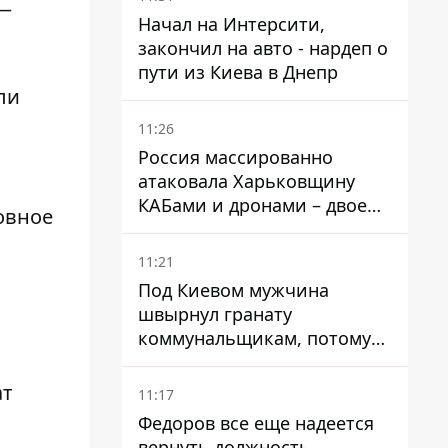
 —
Начал на Интерсити,
закончил на авто - нардеп о
пути из Киева в Днепр
ли
11:26
Россия массированно
атаковала Харьковщину
КАБами и дронами – двое
овное
погибших и 19 раненых
11:21
Под Киевом мужчина
швырнул гранату
коммунальщикам, потому
что не хотел платить по
квитанциям
ат
11:17
Федоров все еще надеется
вернуть должность