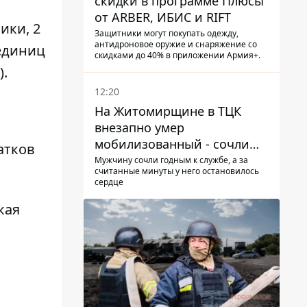
скидки в программе Плюсы
от ARBER, ИБИС и RIFT
ики, 2
Защитники могут покупать одежду,
антидроновое оружие и снаряжение со
 единиц
скидками до 40% в приложении Армия+.
).
12:20
На Житомирщине в ТЦК
внезапно умер
мобилизованный - сочли
атков
годным и сразу
Мужчину сочли годным к службе, а за
считанные минуты у него остановилось
остановилось сердце
сердце
кая