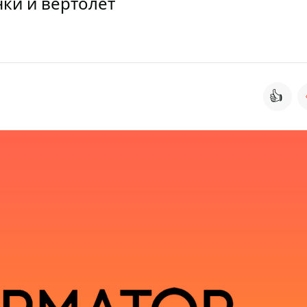
ки и вертолет
👍