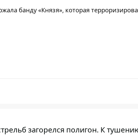
ржала банду «Князя»
, которая терроризирова
стрельб загорелся полигон. К тушени