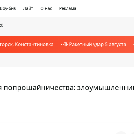
Шоу-биз
Лайт
О нас
Реклама
20
торск, Константиновка
🔴 Ракетный удар 5 августа
ля попрошайничества: злоумышленни