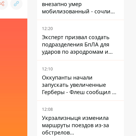
внезапно умер
мобилизованный - сочли
годным и сразу
остановилось сердце
12:20
Эксперт призвал создать
подразделения БпЛА для
ударов по аэродромам и
составам КАБ врага
12:10
Оккупанты начали
запускать увеличенные
Герберы - Флеш сообщил о
новой модификации дрона
12:08
Укрзализныця изменила
маршруты поездов из-за
обстрелов