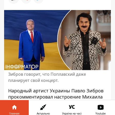
Зибров говорит, что Поплавский даже
планирует свой концерт.
Народный артист Украины
Павло Зибров
прокомментировал настроение Михаила
Поплавского, имя которого фигурирует в
громком скандале о якобы хищении
Главная
Актуально
Україна на часі
Youtube