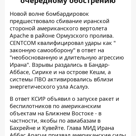
очередному обострению
Новой волне бомбардировок
предшествовало сбивание иранской
стороной американского вертолета
Apache в районе Ормузского пролива.
CENTCOM квалифицировал удары как "
законную самооборону" в ответ
на
"необоснованную и длительную агрессию
Ирана". Взрывы раздались в Бандар-
Аббасе, Сирике и на острове Кешм, а
системы ПВО активировались вблизи
энергетического узла Асалуэ.
В ответ КСИР объявил о запуске ракет и
беспилотников по американским
объектам на Ближнем Востоке - в
частности, якобы по авиабазам в
Бахрейне и Кувейте. Глава МИД Ирана
Аббас Арагчи призвал американские силы