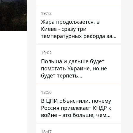
баллистические ракеты
19:12
Жара продолжается, в
Киеве - сразу три
температурных рекорда за
день
19:02
Польша и дальше будет
помогать Украине, но не
будет терпеть
"бандеровскую символику" -
Навроцкий
18:56
В ЦПИ объяснили, почему
Россия привлекает КНДР к
войне – это больше, чем
ракеты
18:47