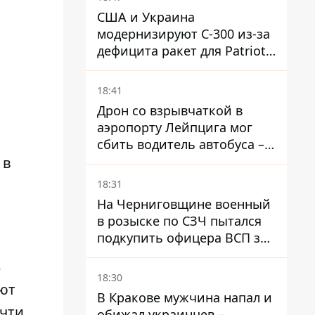
США и Украина
модернизируют С-300 из-за
дефицита ракет для Patriot -
СМИ
и
18:41
Дрон со взрывчаткой в ​​
аэропорту Лейпцига мог
сбить водитель автобуса –
Welt
 в
18:31
На Черниговщине военный
в розыске по СЗЧ пытался
подкупить офицера ВСП за
40 тысяч гривен
3
18:30
яют
В Кракове мужчина напал и
очти
обижал украинцев –