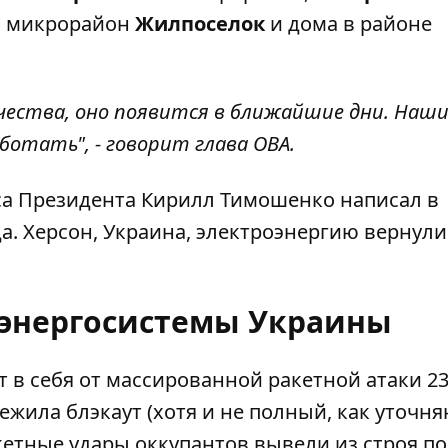
, микрорайон
Жилпоселок
и дома в районе
чества, оно появится в ближайшие дни. Наш
отать", - говорит глава ОВА.
са Президента Кирилл Тимошенко
написал
в
да. Херсон, Украина, электроэнергию вернули
 энергосистемы Украины
т в себя от массированной ракетной атаки 2
режила блэкаут (хотя и не полный, как уточн
кетные удары
оккупантов вывели из строя п