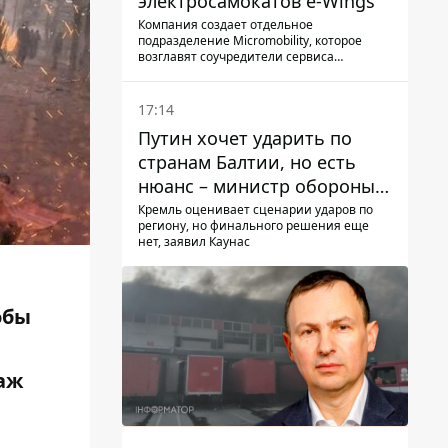
электросамокатов e-Wings
Компания создает отдельное
подразделение Micromobility, которое
возглавят соучредители сервиса
самокатов.
17:14
Путин хочет ударить по
странам Балтии, но есть
нюанс – министр обороны
Литвы сделал заявление
Кремль оценивает сценарии ударов по
региону, но финального решения еще
нет, заявил Каунас
обы
аж