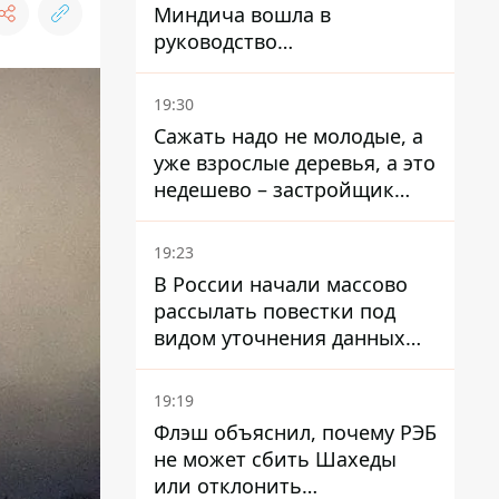
Миндича вошла в
руководство
стратегического
госпредприятия - работала
19:30
в Энергоатоме и была
Сажать надо не молодые, а
заместителем Галущенко
уже взрослые деревья, а это
недешево – застройщик
Никонов
19:23
В России начали массово
рассылать повестки под
видом уточнения данных
для набора контрактников
19:19
Флэш объяснил, почему РЭБ
не может сбить Шахеды
или отклонить