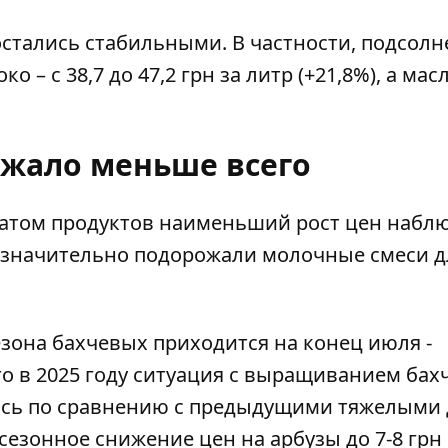
остались стабильными. В частности, подсол
ко – с 38,7 до 47,2 грн за литр (+21,8%), а мас
ожало меньше всего
татом продуктов наименьший рост цен набл
е незначительно подорожали молочные смеси д
езона бахчевых
приходится на конец июля -
что в 2025 году ситуация с выращиванием ба
ась по сравнению с предыдущими тяжелыми 
сезонное снижение цен
на арбузы до 7-8 грн