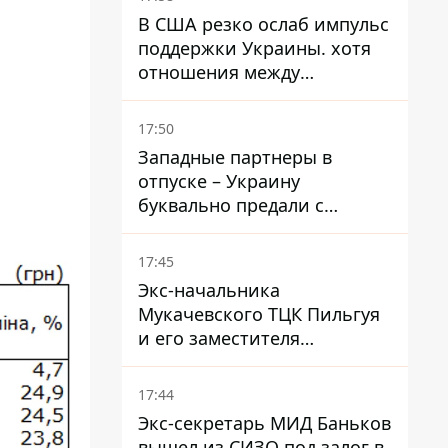
В США резко ослаб импульс
поддержки Украины. хотя
отношения между
Зеленским и Трампом
недавно улучшались - The
17:50
Atlantic
Западные партнеры в
отпуске – Украину
буквально предали с
ракетами к Patriot – эксперт
Мусиенко
17:45
Экс-начальника
Мукачевского ТЦК Пильгуя
и его заместителя
отправили в СИЗО без
права залога – журналист
17:44
Экс-секретарь МИД Баньков
вышел из СИЗО под залог в