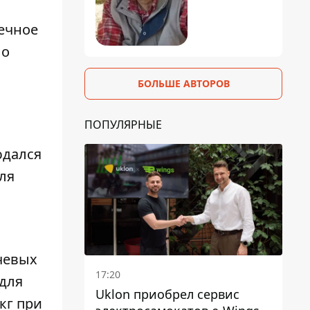
нечное
ло
БОЛЬШЕ АВТОРОВ
ПОПУЛЯРНЫЕ
юдался
ля
хчевых
17:20
для
Uklon приобрел сервис
 кг при