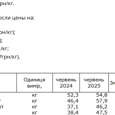
грн/кг.
сли цены на:
рн/кг);
);
/кг;
7грн/кг).