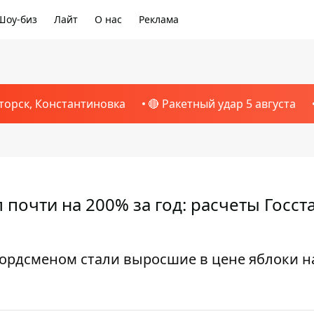
Шоу-биз
Лайт
О нас
Реклама
торск, Константиновка
🔴 Ракетный удар 5 августа
почти на 200% за год: расчеты Госст
ордсменом стали выросшие в цене яблоки н