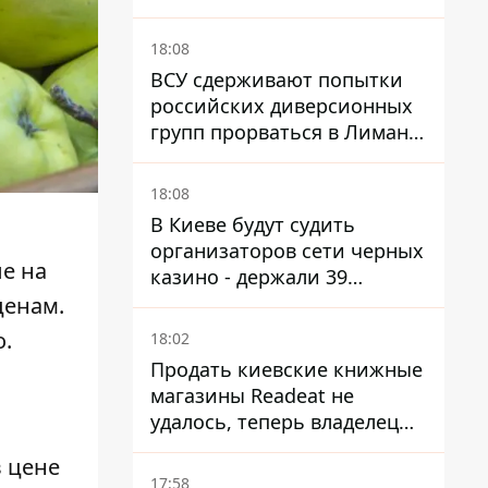
лжи
18:08
ВСУ сдерживают попытки
российских диверсионных
групп прорваться в Лиман -
Трегубов
18:08
В Киеве будут судить
организаторов сети черных
е на
казино - держали 39
заведений
ценам.
о.
18:02
Продать киевские книжные
магазины Readeat не
удалось, теперь владелец
их просто закроет
 цене
17:58