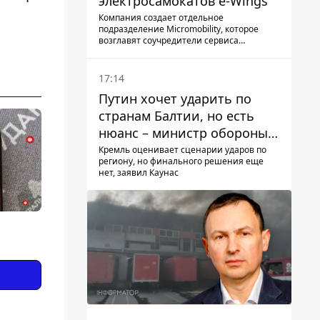
электросамокатов e-Wings
Компания создает отдельное
подразделение Micromobility, которое
возглавят соучредители сервиса
самокатов.
17:14
Путин хочет ударить по
странам Балтии, но есть
нюанс – министр обороны
Литвы сделал заявление
Кремль оценивает сценарии ударов по
региону, но финального решения еще
нет, заявил Каунас