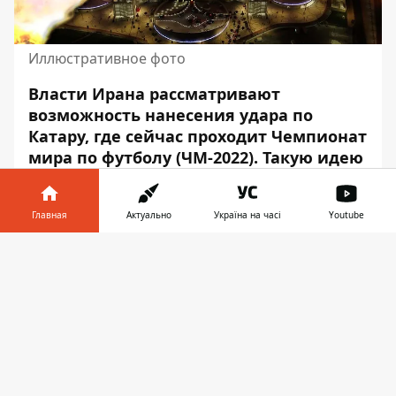
Иллюстративное фото
Власти Ирана рассматривают
возможность нанесения удара по
Катару, где сейчас проходит Чемпионат
мира по футболу (ЧМ-2022). Такую идею
они имеют
из-за внутреннего
напряжения, вызванного
Главная
Актуально
Україна на часі
Youtube
масштабными протестами в Иране,
которые превратились в гражданское
Информатор в
Скачать
восстание против правительства
телефоне
👉
страны.
Об этом заявил глава Службы военной
разведки Армии обороны Израиля Аарон
Халива, – передаёт Информатор со
ссылкой на
The Times of Israel
.