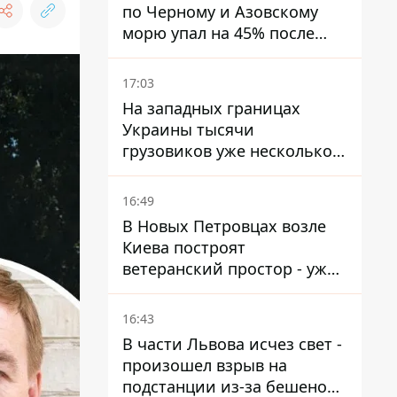
по Черному и Азовскому
морю упал на 45% после
ударов Украины
17:03
На западных границах
Украины тысячи
грузовиков уже несколько
дней в бесконечной
очереди – это признак
16:49
экономического краха
В Новых Петровцах возле
Киева построят
ветеранский простор - уже
нашли проектанта
16:43
В части Львова исчез свет -
произошел взрыв на
подстанции из-за бешеной