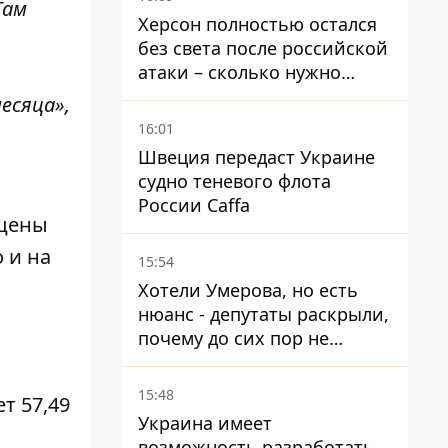
Там
Херсон полностью остался
без света после российской
атаки – сколько нужно
времени на восстановление
есяца»,
16:01
Швеция передаст Украине
судно теневого флота
России Caffa
 цены
 и на
15:54
Хотели Умерова, но есть
нюанс - депутаты раскрыли,
почему до сих пор не
назначен новый посол в
США
15:48
т 57,49
Украина имеет
возможность разработать