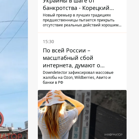
Украины в шаге от
банкротства - Корецкий
обещает им… новые склады
Новый премьер в лучших традициях
предшественницы пытается прикрыть
отсутствие реальных действий хорошими
словами
15:30
По всей России –
масштабный сбой
интернета, думают о
причинах
Downdetector зафиксировал массовые
жалобы на Ozon, Wildberries, Авито и
банки в РФ