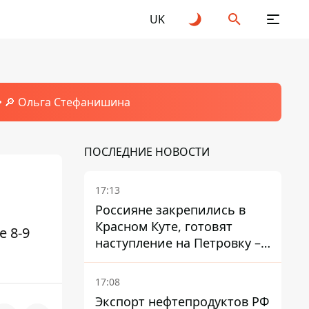
UK
🔎 Ольга Стефанишина
ПОСЛЕДНИЕ НОВОСТИ
17:13
Россияне закрепились в
Красном Куте, готовят
е 8-9
наступление на Петровку –
на Дружковском
направлении есть угроза
17:08
обхода позиций ВСУ
Экспорт нефтепродуктов РФ