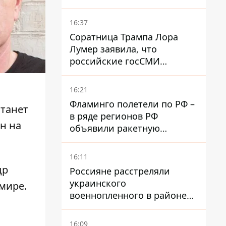
жары
16:37
Соратница Трампа Лора
Лумер заявила, что
российские госСМИ
развернули против нее
пропагандистскую
16:21
кампанию
Фламинго полетели по РФ –
станет
в ряде регионов РФ
н на
объявили ракетную
опасность
16:11
др
Россияне расстреляли
украинского
мире.
военнопленного в районе
Мирного на Донетчине
16:09