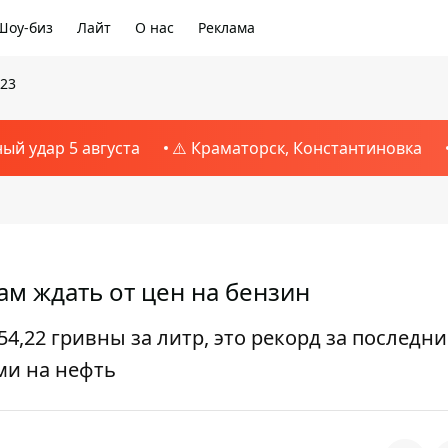
Шоу-биз
Лайт
О нас
Реклама
023
ный удар 5 августа
⚠️ Краматорск, Константиновка
ам ждать от цен на бензин
4,22 гривны за литр, это рекорд за последни
ми на нефть