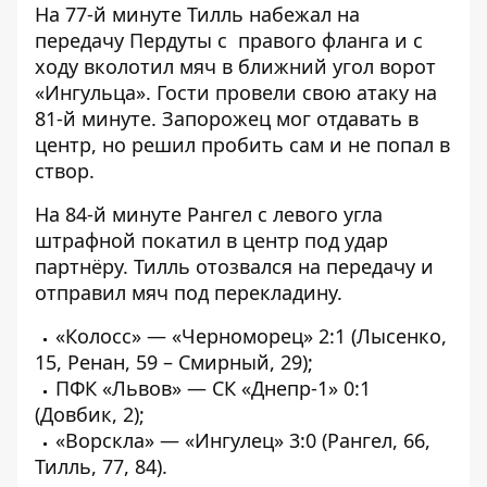
На 77-й минуте Тилль набежал на
передачу Пердуты с правого фланга и с
ходу вколотил мяч в ближний угол ворот
«Ингульца». Гости провели свою атаку на
81-й минуте. Запорожец мог отдавать в
центр, но решил пробить сам и не попал в
створ.
На 84-й минуте Рангел с левого угла
штрафной покатил в центр под удар
партнёру. Тилль отозвался на передачу и
отправил мяч под перекладину.
«Колосс» — «Черноморец» 2:1 (Лысенко,
15, Ренан, 59 – Смирный, 29);
ПФК «Львов» — СК «Днепр-1» 0:1
(Довбик, 2);
«Ворскла» — «Ингулец» 3:0 (Рангел, 66,
Тилль, 77, 84).