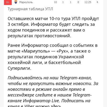
Турнирная таблица УПЛ
Оставшиеся матчи 10-го тура УПЛ пройдут
3 октября.
Информатор
будет следить за
ходом поединков и расскажет вам о
результатах противостояний.
Ранее
Информатор
сообщал о событиях в
матче
«Мариуполь» — «Рух»
, а также о
результатах поединков Украинской
хоккейной лиги
, и баскетбольной
Суперлиги
.
Подписывайтесь на наш
Telegram-канал
,
чтобы не пропустить важные новости. За
новостями в режиме онлайн прямо в
мессенджере следите в нашем Telegram-
канале
Информатор Live
. Подписать на
канал в Viber можно
здесь
.