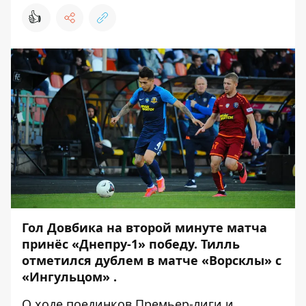
👍
Гол Довбика на второй минуте матча
принёс «Днепру-1» победу. Тилль
отметился дублем в матче «Ворсклы» с
«Ингульцом» .
О ходе поединков Премьер-лиги и