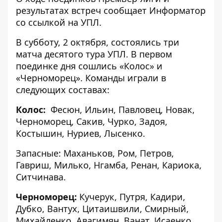
результатах встреч сообщает
Информатор
со ссылкой на
УПЛ
.
В субботу, 2 октября, состоялись три
матча десятого тура УПЛ. В первом
поединке дня сошлись «Колос» и
«Черноморец». Команды играли в
следующих составах:
Колос:
Фесюн, Ильин, Павловец, Новак,
Черноморец, Сакив, Чурко, Задоя,
Костышин, Нуриев, Лысенко.
Запасные: Маханьков, Ром, Петров,
Гавриш, Милько, Нгамба, Ренан, Кариока,
Ситчинава.
Черноморец
:
Кучерук, Путря, Кадири,
Дубко, Вантух, Цитаишвили, Смирный,
Михайленко, Авагимян, Ванат, Исаенко.