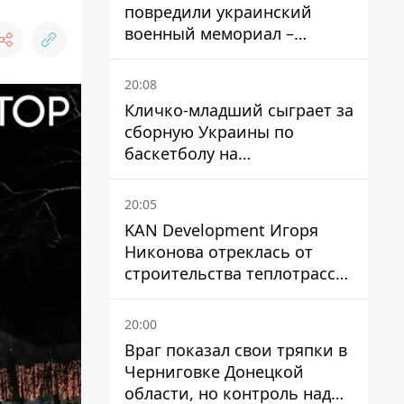
повредили украинский
военный мемориал –
посольство отреагировало
20:08
Кличко-младший сыграет за
сборную Украины по
баскетболу на
квалификации ЧМ-2027
20:05
KAN Development Игоря
Никонова отреклась от
строительства теплотрассы
на Теремках
20:00
Враг показал свои тряпки в
Черниговке Донецкой
области, но контроль над