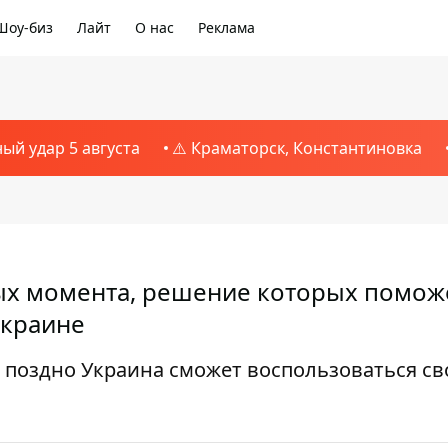
Шоу-биз
Лайт
О нас
Реклама
ный удар 5 августа
⚠️ Краматорск, Константиновка
ых момента, решение которых помож
Украине
и поздно Украина сможет воспользоваться с