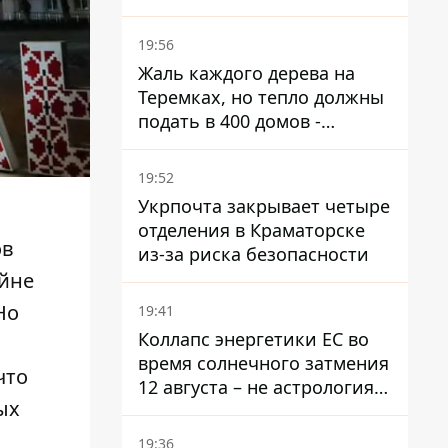
поселком не подтвержден
19:56
Жаль каждого дерева на
Теремках, но тепло должны
подать в 400 домов -
депутат Киевсовета
19:52
Укрпочта закрывает четыре
отделения в Краматорске
ов
из-за риска безопасности
айне
Но
19:41
Коллапс энергетики ЕС во
время солнечного затмения
что
12 августа – не астрология,
ых
в Брюсселе готовятся к
экстренным мероприятиям
19:36