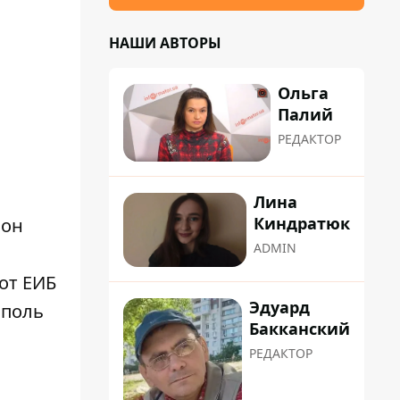
НАШИ АВТОРЫ
Ольга
Палий
РЕДАКТОР
Лина
Киндратюк
ион
ADMIN
от ЕИБ
Эдуард
споль
Бакканский
РЕДАКТОР