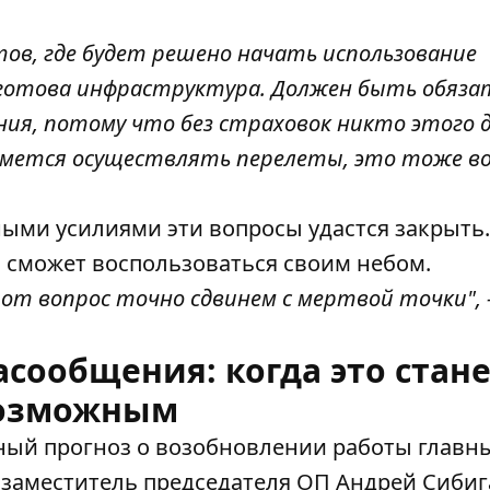
ов, где будет решено начать использование
 готова инфраструктура. Должен быть обяза
ия, потому что без страховок никто этого 
зьмется осуществлять перелеты, это тоже воп
ными усилиями эти вопросы удастся закрыть
о сможет воспользоваться своим небом.
тот вопрос точно сдвинем с мертвой точки", 
сообщения: когда это стан
озможным
ный прогноз
о возобновлении работы главн
, заместитель председателя ОП Андрей Сибиг