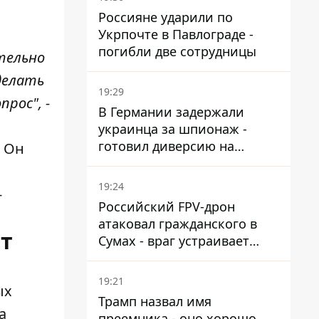
Россияне ударили по
Укрпочте в Павлограде -
погибли две сотрудницы
тельно
делать
19:29
рос", -
В Германии задержали
украинца за шпионаж -
готовил диверсию на
. Он
военном предприятии
19:24
-
Российский FPV-дрон
атаковал гражданского в
ет
Сумах - враг устраивает
охоту на людей в городах
19:21
ых
Трамп назвал имя
а
преемника - оно хорошо