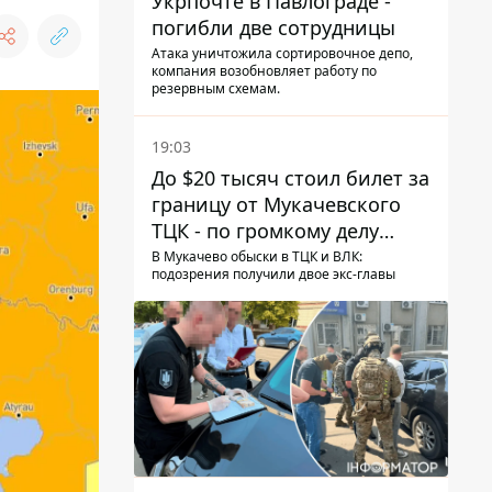
Укрпочте в Павлограде -
погибли две сотрудницы
Атака уничтожила сортировочное депо,
компания возобновляет работу по
резервным схемам.
19:03
До $20 тысяч стоил билет за
границу от Мукачевского
ТЦК - по громкому делу
первые подозрения
В Мукачево обыски в ТЦК и ВЛК:
подозрения получили двое экс-главы
получили двое бывших
руководителей