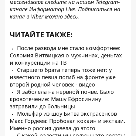
мессенджере следите на нашем Telegram-
канале
Информатор Live
. Подписаться на
канал в Viber можно
здесь
.
ЧИТАЙТЕ ТАКЖЕ:
После развода мне стало комфортнее:
Соломия Витвицкая о мужчинах, деньгах
и конкуренции на ТВ
Старшего брата теперь тоже нет: у
известного певца погиб на фронте уже
второй родной человек - видео
Я заболела на нервной почве. Было
кровотечение: Машу Ефросинину
затравили до больницы
Мольфар из шоу Битва экстрасенсов
Макс Гордеев: Пробовал кокаин и экстази.
Именно россия довела до этого
С какой радости мы должны это делать: