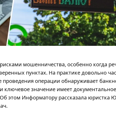
рисками мошенничества, особенно когда ре
веренных пунктах. На практике довольно ча
сле проведения операции обнаруживает
банкн
ции ключевое значение имеет документально
 Об этом Информатору рассказала юристка 
рач.