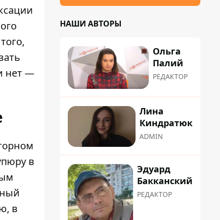
иксации
НАШИ АВТОРЫ
ного
того,
Ольга
вать
Палий
и нет —
РЕДАКТОР
Лина
е
Киндратюк
ADMIN
вторном
упюру в
Эдуард
ным
Бакканский
ьный
РЕДАКТОР
ю, в