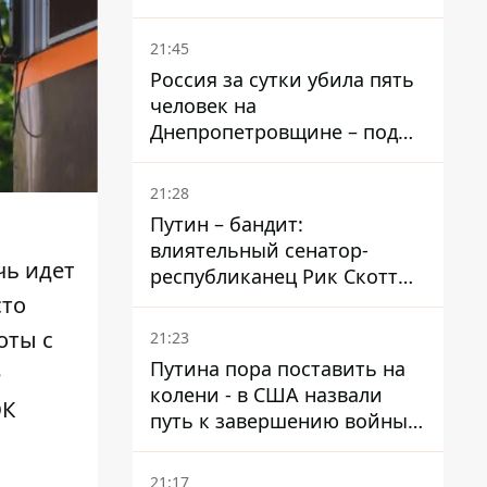
– он возглавил народное
голосование
21:45
Россия за сутки убила пять
человек на
Днепропетровщине – под
ударами оказались пять
районов области
21:28
Путин – бандит:
влиятельный сенатор-
чь идет
республиканец Рик Скотт
призвал Конгресс привлечь
сто
РФ к ответственности за
оты с
21:23
войну в Украине
Путина пора поставить на
е
колени - в США назвали
ЮК
путь к завершению войны -
National Security Journal
21:17