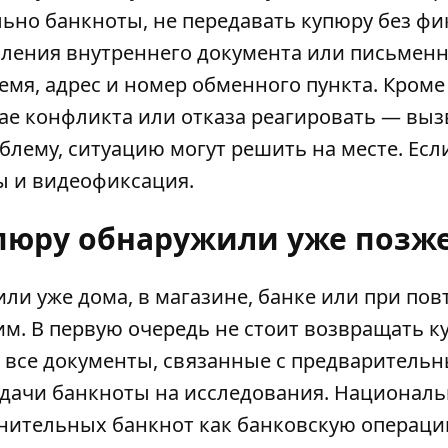
ьно банкноты, не передавать купюру без ф
авления внутреннего документа или письмен
емя, адрес и номер обменного пункта. Кроме 
чае конфликта или отказа реагировать — выз
лему, ситуацию могут решить на месте. Есл
ы и видеофиксация.
упюру обнаружили уже позж
ли уже дома, в магазине, банке или при по
им. В первую очередь не стоит возвращать к
 все документы, связанные с предваритель
редачи банкноты на исследования. Национал
нительных банкнот как банковскую операци