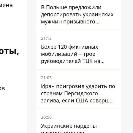
мена
В Польше предложили
депортировать украинских
мужчин призывного
возраста - кого это может
затронуть
21:12
Более 120 фиктивных
юты,
мобилизаций – трое
руководителей ТЦК на
Волыни и Буковине
получили подозрения за
21:05
фейковые отчеты
Иран пригрозил ударить по
ов
странам Персидского
залива, если США совершат
хотя бы одну атаку - Reuters
20:56
Украинские нардепы
раскритиковали