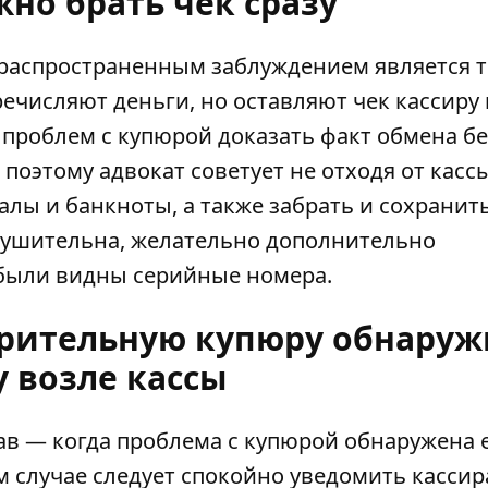
но брать чек сразу
 распространенным заблуждением является т
ечисляют деньги, но оставляют чек кассиру
проблем с купюрой доказать факт обмена бе
оэтому адвокат советует не отходя от касс
лы и банкноты, а также забрать и сохранить
внушительна, желательно дополнительно
 были видны серийные номера.
озрительную купюру обнару
у возле кассы
ав — когда проблема с купюрой обнаружена 
ом случае следует спокойно уведомить кассир