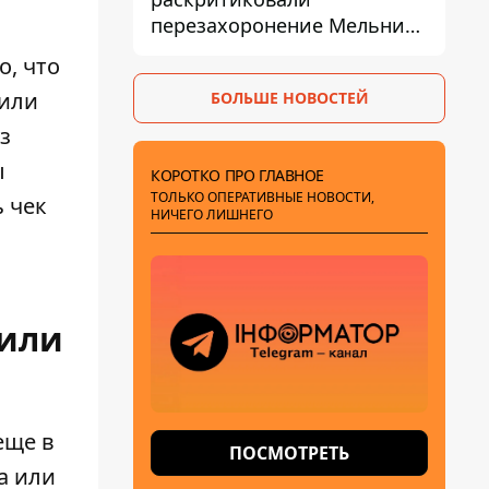
перезахоронение Мельника
из-за риска
о, что
дипломатической изоляции
 или
БОЛЬШЕ НОВОСТЕЙ
з
ы
КОРОТКО ПРО ГЛАВНОЕ
ТОЛЬКО ОПЕРАТИВНЫЕ НОВОСТИ,
 чек
НИЧЕГО ЛИШНЕГО
жили
еще в
ПОСМОТРЕТЬ
а или