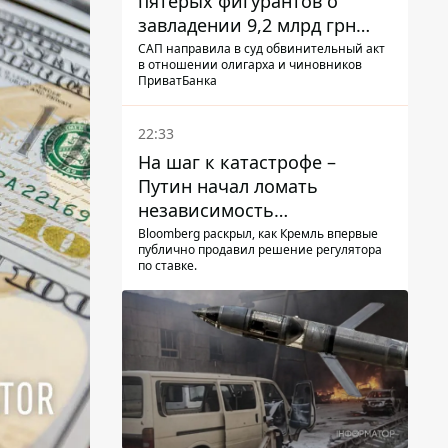
пятерых фигурантов о
завладении 9,2 млрд грн
ПриватБанка направили в
САП направила в суд обвинительный акт
в отношении олигарха и чиновников
суд
ПриватБанка
22:33
На шаг к катастрофе –
Путин начал ломать
независимость
собственного Центробанка,
Bloomberg раскрыл, как Кремль впервые
публично продавил решение регулятора
заставив снизить базовую
по ставке.
ставку