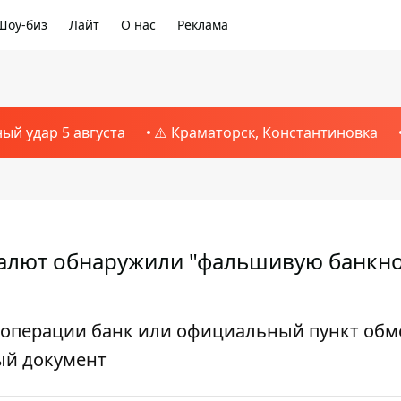
Шоу-биз
Лайт
О нас
Реклама
ный удар 5 августа
⚠️ Краматорск, Константиновка
валют обнаружили "фальшивую банкнот
операции банк или официальный пункт обм
ый документ