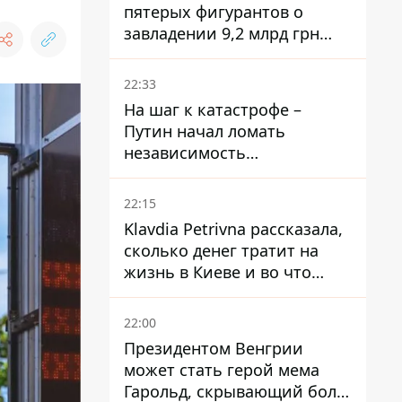
пятерых фигурантов о
завладении 9,2 млрд грн
ПриватБанка направили в
суд
22:33
На шаг к катастрофе –
Путин начал ломать
независимость
собственного Центробанка,
заставив снизить базовую
22:15
ставку
Klavdia Petrivna рассказала,
сколько денег тратит на
жизнь в Киеве и во что
вкладывает миллионы
22:00
Президентом Венгрии
может стать герой мема
Гарольд, скрывающий боль