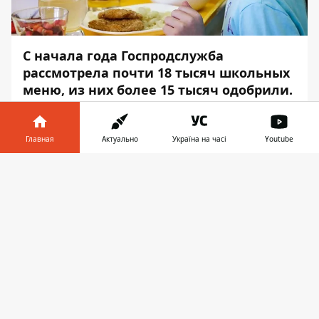
С начала года Госпродслужба
рассмотрела почти 18 тысяч школьных
меню, из них более 15 тысяч одобрили.
Остальные варианты меню вернули на
доработку.
Главная
Актуально
Україна на часі
Youtube
Об этом сообщает
Информатор
со
Информатор в
ссылкой на
пресс-службу
Скачать
телефоне
👉
Правительственного портала.
«Реформа школьного питания очень
важна и касается каждого из нас из-за
здоровья наших детей. Для успешного
внедрения этой реформы требуется
эффективный контроль на местах.
Прежде всего, эту функцию выполняет
Госпродслужба. Кроме осуществления