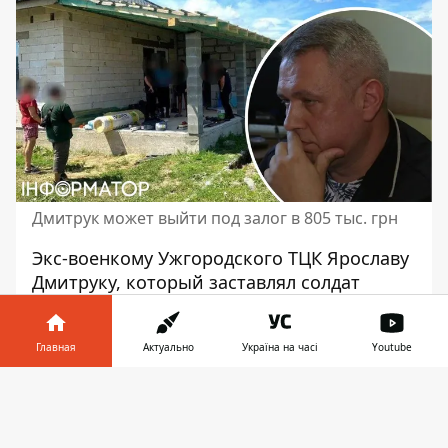
Дмитрук может выйти под залог в 805 тыс. грн
Экс-военкому Ужгородского ТЦК Ярославу
Дмитруку, который
заставлял солдат
строить ему частное имение
, грозит до 12
лет тюрьмы. ДБР завершило
Главная
Актуально
Україна на часі
Youtube
расследование. Обвинительный акт
направлен в суд.
Информатор в
Скачать
телефоне
👉
Как сообщает ДБР, по приказу
должностного лица на строительстве