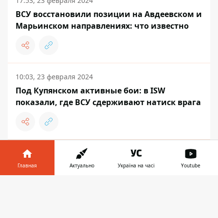
17:53, 23 февраля 2024
ВСУ восстановили позиции на Авдеевском и
Марьинском направлениях: что известно
10:03, 23 февраля 2024
Под Купянском активные бои: в ISW
показали, где ВСУ сдерживают натиск врага
15:56, 22 февраля 2024
Россияне хотят преуспеть на Авдеевском
Главная
Актуально
Україна на часі
Youtube
направлении к сакральным для них датам -
Информатор в
спикер ОСУВ "Таврия"
Скачать
телефоне
👉