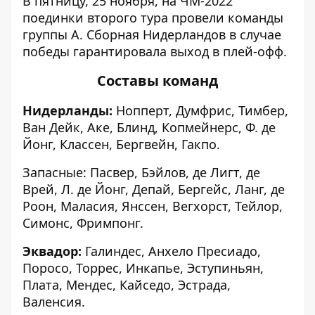
В пятницу, 25 ноября, на ЧМ-2022
поединки второго тура провели команды
группы А. Сборная Нидерландов в случае
победы гарантировала выход в плей-офф.
Составы команд
Нидерланды:
Нопперт, Думфрис, Тимбер,
Ван Дейк, Аке, Блинд, Копмейнерс, Ф. де
Йонг, Классен, Бергвейн, Гакпо.
Запасные: Пасвер, Бэйлов, де Лигт, де
Врей, Л. де Йонг, Депай, Бергейс, Ланг, де
Роон, Маласия, Янссен, Вегхорст, Тейлор,
Симонс, Фримпонг.
Эквадор:
Галиндес, Анхело Пресиадо,
Поросо, Торрес, Инкапье, Эступиньян,
Плата, Мендес, Кайседо, Эстрада,
Валенсия.