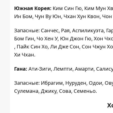
Южная Корея:
Ким Син Гю, Ким Мун Хв
Ин Бом, Чун Ву Юн, Чхан Хун Квон, Чон
Запасные: Санчес, Рая, Аспиликуэта, Га
Бом Гин, Чо Хен У, Юн Джон Гю, Хон Чх
, Пайк Син Хо, Ли Дже Сон, Сон Чжун Хо
Хи Чхан.
Гана:
Ати-Зиги, Лемпти, Амарти, Салису,
Запасные: Ибрагим, Нуруден, Одои, Овус
Сулемана, Джику, Сова, Семеньо.
Х