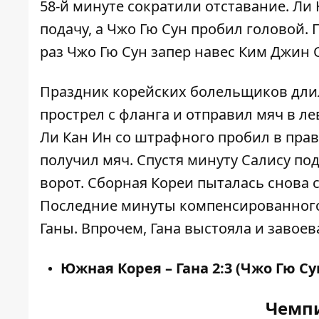
58-й минуте сократили отставание. Ли
подачу, а Чжо Гю Сун пробил головой. 
раз Чжо Гю Сун запер навес Ким Джин С
Праздник корейских болельщиков длилс
прострел с фланга и отправил мяч в ле
Ли Кан Ин со штрафного пробил в пра
получил мяч. Спустя минуту Салису по
ворот. Сборная Кореи пыталась снова 
Последние минуты компенсированного
Ганы. Впрочем, Гана выстояла и завое
Южная Корея – Гана 2:3 (Чжо Гю Сун, 
Чемпи