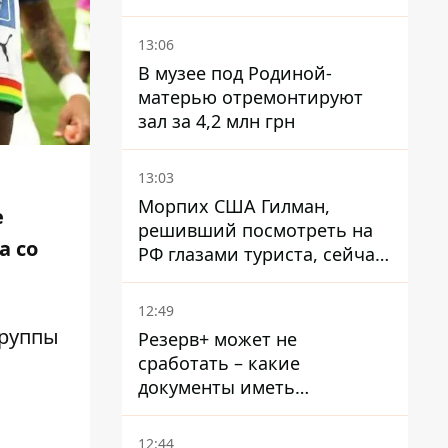
13:06
В музее под Родиной-
матерью отремонтируют
зал за 4,2 млн грн
13:03
Морпих США Гилман,
е
решивший посмотреть на
а со
РФ глазами туриста, сейчас
при смерти в тюрьме, где
его пытали и делали
12:49
инъекции
группы
Резерв+ может не
сработать – какие
документы иметь
мужчинам, чтобы не
попасть в ТЦК
12:44