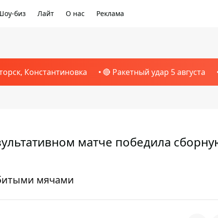
Шоу-биз
Лайт
О нас
Реклама
торск, Константиновка
🔴 Ракетный удар 5 августа
езультативном матче победила сборну
битыми мячами