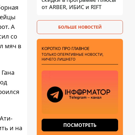
от ARBER, ИБИС и RIFT
борная
рейцы
от. А
БОЛЬШЕ НОВОСТЕЙ
сил со
л мяч в
КОРОТКО ПРО ГЛАВНОЕ
ТОЛЬКО ОПЕРАТИВНЫЕ НОВОСТИ,
НИЧЕГО ЛИШНЕГО
 Гана
Под
троился
Ати-
ПОСМОТРЕТЬ
ть и на