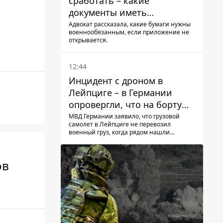
сработать – какие
документы иметь
мужчинам, чтобы не
Адвокат рассказала, какие бумаги нужны
военнообязанным, если приложение не
попасть в ТЦК
открывается.
12:44
Инцидент с дроном в
Лейпциге – в Германии
опровергли, что на борту
украинского самолета были
МВД Германии заявило, что грузовой
самолет в Лейпциге не перевозил
оружие и боеприпасы
военный груз, когда рядом нашли
беспилотник
ов