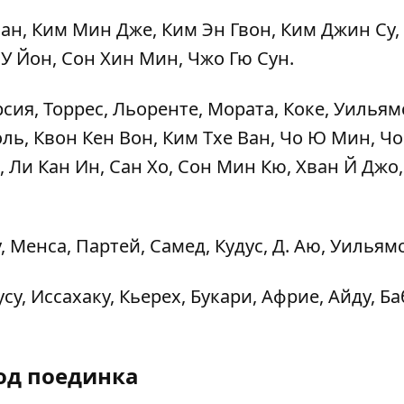
ан, Ким Мин Дже, Ким Эн Гвон, Ким Джин Су,
 У Йон, Сон Хин Мин, Чжо Гю Сун.
рсия, Торрес, Льоренте, Мората, Коке, Уильям
оль, Квон Кен Вон, Ким Тхе Ван, Чо Ю Мин, Ч
, Ли Кан Ин, Сан Хо, Сон Мин Кю, Хван Й Джо
 Менса, Партей, Самед, Кудус, Д. Аю, Уильямс
у, Иссахаку, Кьерех, Букари, Африе, Айду, Ба
од поединка