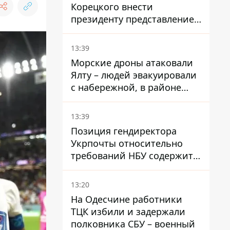
Корецкого внести
президенту представление
на увольнение властелина
Троещины Бахматова
13:39
Морские дроны атаковали
Ялту – людей эвакуировали
с набережной, в районе
порта сообщают о пожаре
13:39
Позиция гендиректора
Укрпочты относительно
требований НБУ содержит
серьезные нестыковки –
депутат Ольга Василевская-
13:20
Смаглюк
На Одесчине работники
ТЦК избили и задержали
полковника СБУ – военный