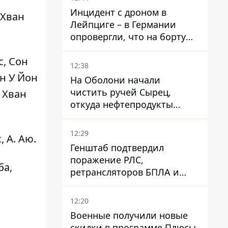
Инцидент с дроном в
 Хван
Лейпциге – в Германии
опровергли, что на борту
украинского самолета были
с, Сон
оружие и боеприпасы
12:38
он У Йон
На Оболони начали
чистить ручей Сырец,
, Хван
откуда нефтепродукты
попадали в озера
12:29
, А. Аю.
Генштаб подтвердил
поражение РЛС,
ба,
ретрансляторов БПЛА и
других военных объектов
РФ в Крыму и на юге
12:20
Военные получили новые
скидки в программе Плюсы