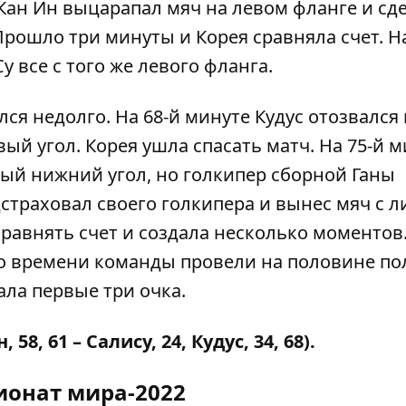
 Кан Ин выцарапал мяч на левом фланге и сд
Прошло три минуты и Корея сравняла счет. Н
у все с того же левого фланга.
я недолго. На 68-й минуте Кудус отозвался 
вый угол. Корея ушла спасать матч. На 75-й 
вый нижний угол, но голкипер сборной Ганы
дстраховал своего голкипера и вынес мяч с 
сравнять счет и создала несколько моментов
 времени команды провели на половине по
вала первые три очка.
58, 61 – Салису, 24, Кудус, 34, 68).
онат мира-2022