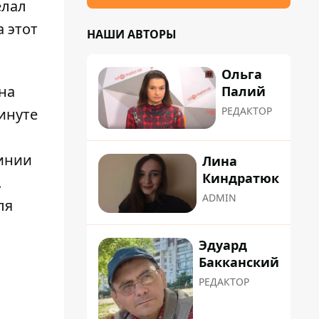
елал
а этот
НАШИ АВТОРЫ
Ольга
на
Палий
РЕДАКТОР
минуте
линии
Лина
Киндратюк
.
ADMIN
ля
Эдуард
Бакканский
РЕДАКТОР