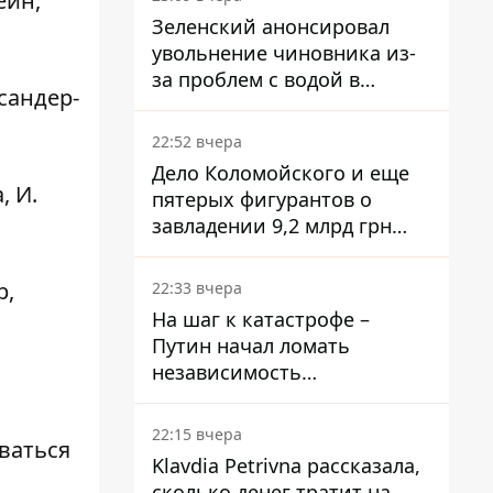
ейн,
решение
Зеленский анонсировал
увольнение чиновника из-
за проблем с водой в
сандер-
Марганце
22:52 вчера
Дело Коломойского и еще
, И.
пятерых фигурантов о
завладении 9,2 млрд грн
ПриватБанка направили в
суд
р,
22:33 вчера
На шаг к катастрофе –
Путин начал ломать
независимость
собственного Центробанка,
заставив снизить базовую
22:15 вчера
ваться
ставку
Klavdia Petrivna рассказала,
сколько денег тратит на