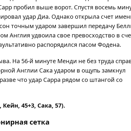
Сарр пробил выше ворот. Спустя восемь мин
ировал удар Диа. Однако открыла счет имен
ерсон точным ударом завершил передачу Бел
ом Англия удвоила свое превосходство в сче
зультативно распорядился пасом Фодена.
ва. На 56-й минуте Менди не без труда спра
орной Англии Сака ударом в ощупь замкнул
разве что удар Сарра рядом со штангой со
 Кейн, 45+3, Сака, 57).
рнирная сетка