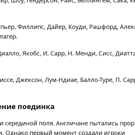
йр, Шоу, Гендерсон, Райс, Беллингем, Сака, К
ипьер, Филлипс, Дайер, Коуди, Рашфорд, Алек
лагер.
иалло, Якобс, И. Сарр, Н. Менди, Сисс, Диатта
иссе, Джексон, Лум-Ндиае, Балло-Туре, П. Сар
ение поединка
 и серединой поля. Англичане пытались прор
ги. Однако первый момент создали игроки