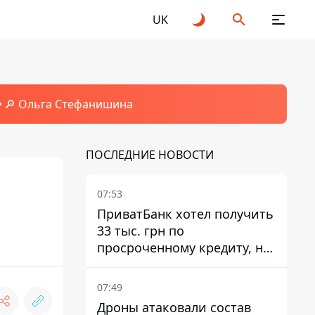
UK
🔎 Ольга Стефанишина
ПОСЛЕДНИЕ НОВОСТИ
07:53
ПриватБанк хотел получить
33 тыс. грн по
просроченному кредиту, но
суд взыскал с должницы
только 22 тыс. грн
07:49
Дроны атаковали состав