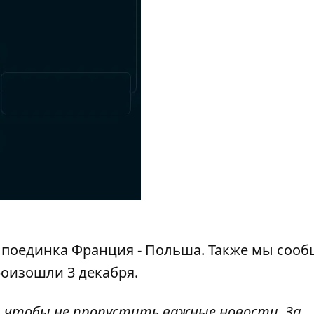
 поединка
Франция - Польша
. Также мы сооб
произошли
3 декабря
.
, чтобы не пропустить важные новости. За