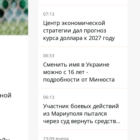
руководители сбежали из
Украины - Bihus.info
07:13
Центр экономической
стратегии дал прогноз
курса доллара к 2027 году
06:53
Сменить имя в Украине
можно с 16 лет -
подробности от Минюста
рной
06:13
Участник боевых действий
из Мариуполя пытался
через суд вернуть средства
субсидии со счета в
Ощадбанке – каким было
23:09 вчера