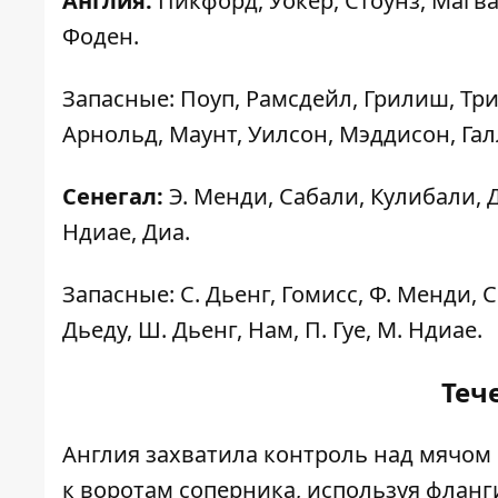
Англия:
Пикфорд, Уокер, Стоунз, Магва
Фоден.
Запасные: Поуп, Рамсдейл, Грилиш, Тр
Арнольд, Маунт, Уилсон, Мэддисон, Гал
Сенегал:
Э. Менди, Сабали, Кулибали, Д
Ндиае, Диа.
Запасные: С. Дьенг, Гомисс, Ф. Менди, С
Дьеду, Ш. Дьенг, Нам, П. Гуе, М. Ндиае.
Теч
Англия захватила контроль над мячом
к воротам соперника, используя флан