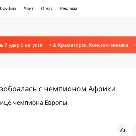
Шоу-биз
Лайт
О нас
Реклама
ный удар 5 августа
⚠️ Краматорск, Константиновка
азобралась с чемпионом Африки
вице-чемпиона Европы
👍