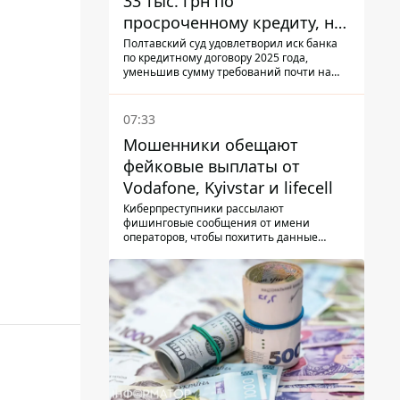
33 тыс. грн по
просроченному кредиту, но
суд взыскал с должницы
Полтавский суд удовлетворил иск банка
по кредитному договору 2025 года,
только 22 тыс. грн
уменьшив сумму требований почти на
треть
07:33
Мошенники обещают
фейковые выплаты от
Vodafone, Kyivstar и lifecell
Киберпреступники рассылают
фишинговые сообщения от имени
операторов, чтобы похитить данные
украинцев.