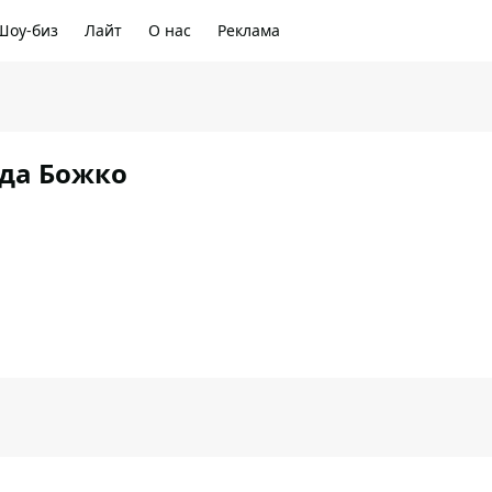
Шоу-биз
Лайт
О нас
Реклама
да Божко