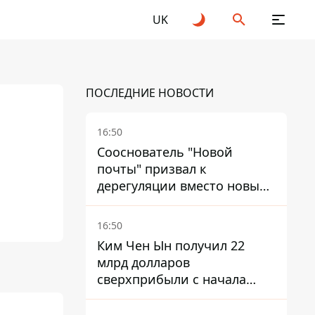
UK
ПОСЛЕДНИЕ НОВОСТИ
16:50
Сооснователь "Новой
почты" призвал к
дерегуляции вместо новых
налогов - Гетманцев против
16:50
Ким Чен Ын получил 22
млрд долларов
сверхприбыли с начала
войны в Украине -
Bloomberg