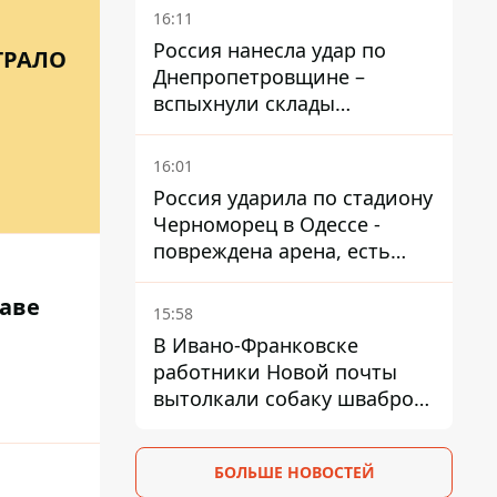
крема - АМКУ наложил
16:11
штраф
Россия нанесла удар по
ГРАЛО
Днепропетровщине –
вспыхнули склады
логистической компании
16:01
Россия ударила по стадиону
Черноморец в Одессе -
повреждена арена, есть
пострадавший
раве
15:58
В Ивано-Франковске
работники Новой почты
вытолкали собаку шваброй
в 37-градусную жару -
реакция компании
БОЛЬШЕ НОВОСТЕЙ