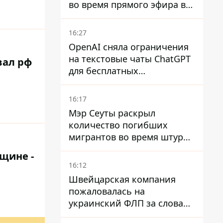
во время прямого эфира в
TikTok
16:27
OpenAI сняла ограничения
на текстовые чаты ChatGPT
вал рф
для бесплатных
пользователей
16:17
Мэр Сеуты раскрыл
количество погибших
мигрантов во время штурма
границы
щине -
16:12
Швейцарская компания
пожаловалась на
украинский ФЛП за слова
SUN SCRIPTION на упаковке