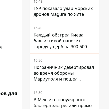
16:48
ГУР показало удар морских
дронов Magura по Ялте
16:40
Каждый обстрел Киева
баллистикой наносит
городу ущерб на 300-500
и
миллионов - Петр
Пантелеев
16:30
Пограничник дезертировал
во время обороны
Мариуполя и пошел
служить в "ДНР" – ему
объявили подозрение,
ров для
16:30
грозит пожизненное
В Мексике популярного
блогера застрелили прямо