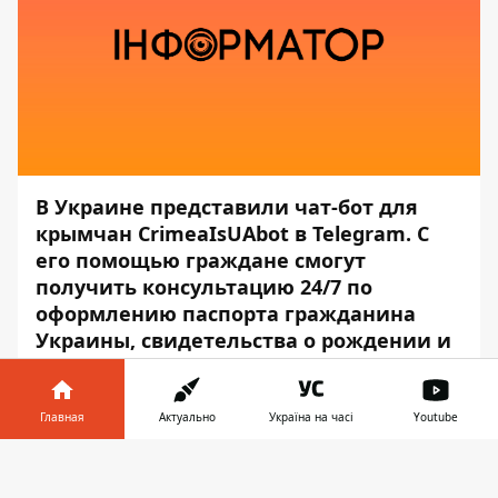
В Украине представили чат-бот для
крымчан CrimeaIsUAbot в Telegram. С
его помощью граждане смогут
получить консультацию 24/7 по
оформлению паспорта гражданина
Украины, свидетельства о рождении и
смерти на оккупированной
территории, актуальную информацию
о порядке пересечения КПВВ.
Главная
Актуально
Україна на часі
Youtube
Информатор в
Об этом сообщает пресс-служба
Офиса
Скачать
телефоне
👉
президента
, — передаёт
Информатор
.