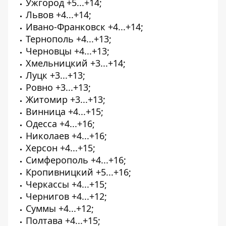
Ужгород +5...+14;
Львов +4...+14;
Ивано-Франковск +4...+14;
Тернополь +4...+13;
Черновцы +4...+13;
Хмельницкий +3...+14;
Луцк +3...+13;
Ровно +3...+13;
Житомир +3...+13;
Винница +4...+15;
Одесса +4...+16;
Николаев +4...+16;
Херсон +4...+15;
Симферополь +4...+16;
Кропивницкий +5...+16;
Черкассы +4...+15;
Чернигов +4...+12;
Суммы +4...+12;
Полтава +4...+15;