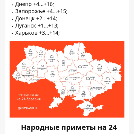
Днепр +4...+16;
Запорожье +4...+15;
Донецк +2...+14;
Луганск +1...+13;
Харьков +3...+14;
Народные приметы на 24