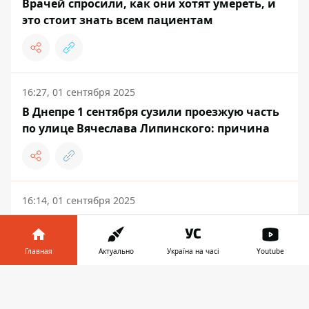
Врачей спросили, как они хотят умереть, и
это стоит знать всем пациентам
16:27, 01 сентября 2025
В Днепре 1 сентября сузили проезжую часть
по улице Вячеслава Липинского: причина
16:14, 01 сентября 2025
Мобилизация 50+ усилится в сентябре:
известный адвокат указал 4 категории,
которым готовят повестки
Главная
Актуально
Україна на часі
Youtube
Информатор в
Скачать
телефоне
👉