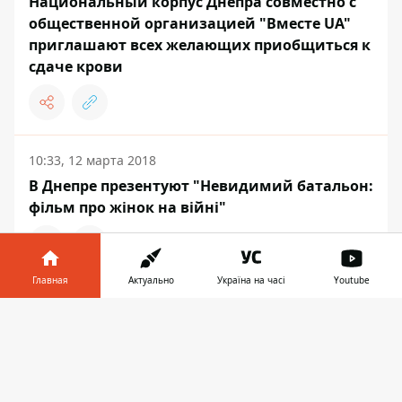
Национальный корпус Днепра совместно с
общественной организацией "Вместе UA"
приглашают всех желающих приобщиться к
сдаче крови
10:33, 12 марта 2018
В Днепре презентуют "Невидимий батальон:
фільм про жінок на війні"
Главная
Актуально
Україна на часі
Youtube
ДНЕПР
Информатор в
Скачать
телефоне
👉