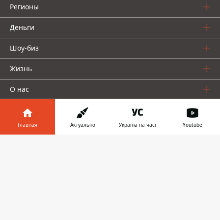
Регионы
Деньги
Шоу-биз
Жизнь
О нас
Главная
Актуально
Україна на часі
Youtube
Информатор в
Скачать
телефоне
👉
Информатор проекты
Столица
Ваши финансы
Авто
Geek
© 2016-2026 Informator