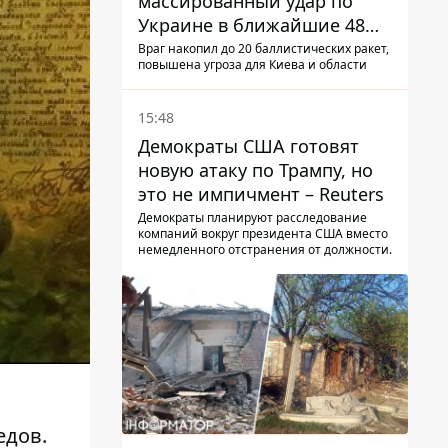
массированный удар по
Украине в ближайшие 48
часов – разведка США
Враг накопил до 20 баллистических ракет,
повышена угроза для Киева и области
15:48
Демократы США готовят
новую атаку по Трампу, но
это не импичмент – Reuters
Демократы планируют расследование
компаний вокруг президента США вместо
немедленного отстранения от должности.
едов.