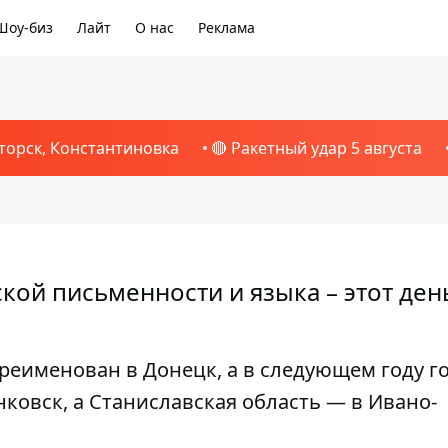
Шоу-биз
Лайт
О нас
Реклама
торск, Константиновка
🔴 Ракетный удар 5 августа
кой письменности и языка – этот ден
ереименован в Донецк, а в следующем году г
ковск, а Станиславская область — в Ивано-