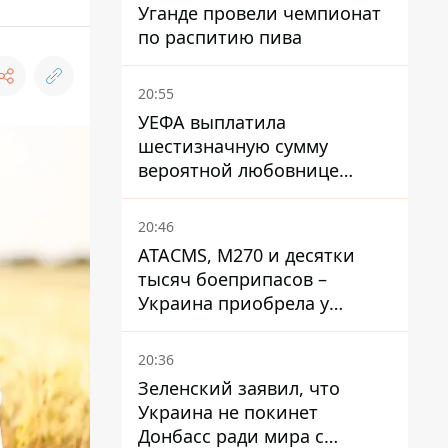
Уганде провели чемпионат
по распитию пива
20:55
УЕФА выплатила
шестизначную сумму
вероятной любовнице
Инфантино - The Telegraph
20:46
ATACMS, M270 и десятки
тысяч боеприпасов –
Украина приобрела у
Турции мощный пакет
вооружения
20:36
Зеленский заявил, что
Украина не покинет
Донбасс ради мира с