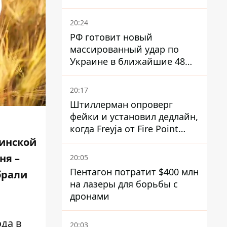
Россией
20:24
РФ готовит новый
массированный удар по
Украине в ближайшие 48
часов – разведка США
20:17
Штиллерман опроверг
фейки и установил дедлайн,
когда Freyja от Fire Point
полноценно заработает
линской
против баллистики
ня –
20:05
Пентагон потратит $400 млн
обрали
на лазеры для борьбы с
дронами
ода в
20:03