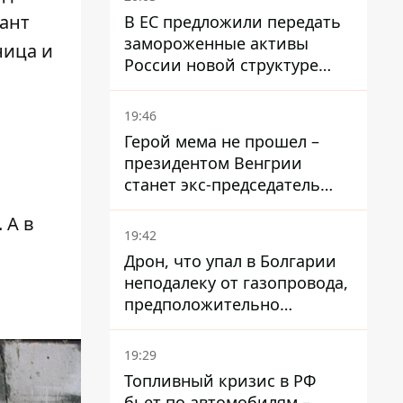
тант
В ЕС предложили передать
замороженные активы
ница и
России новой структуре
блока
19:46
Герой мема не прошел –
президентом Венгрии
станет экс-председатель
Верховного Суда, которого
 А в
критиковал Орбан.
19:42
Дрон, что упал в Болгарии
неподалеку от газопровода,
предположительно
украинский - Минобороны
страны
19:29
Топливный кризис в РФ
бьет по автомобилям –