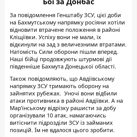
Бої за Донбас
За повідомлення Генштабу ЗСУ, цієї доби
на Бахмутському напрямку росіяни хотіли
відновити втрачене положення в районі
Кліщіївки. Успіху вони не мали, їх
відкинули на зад з величезними втратами.
Натомість Сили оборони пішли вперед.
Наші бійці
продовжують штурмові дії
південніше Бахмута Донецької області
.
Також повідомляють, що Авдіївському
напрямку ЗСУ тримають оборону на
зайнятих рубежах. Уночі вони відбили
атаки противника в районі Авдіївки. А на
Мар’їнському відрізку рашисти за добу
організували 10 атак, намагаючись
витіснити підрозділи ЗСУ із займаних
позицій. Їм не вдалося цього зробити.