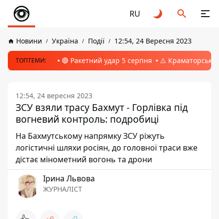
RU
Новини
Україна
Події
12:54, 24 Вересня 2023
🔴 Ракетний удар 5 серпня
⚠️ Краматорськ, 
ТОПТЕМИ:
12:54, 24 вересня 2023
ЗСУ взяли трасу Бахмут - Горлівка під
вогневий контроль: подробиці
На Бахмутському напрямку ЗСУ ріжуть
логістичні шляхи росіян, до головної траси вже
дістає мінометний вогонь та дрони
Ірина Львова
ЖУРНАЛІСТ