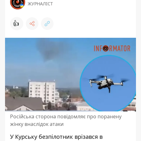
ЖУРНАЛІСТ
👍
Російська сторона повідомляє про поранену
жінку внаслідок атаки
У Курську безпілотник
врізався в