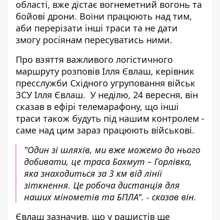
області, вже дістає вогнеметний вогонь та
бойові дрони. Воїни працюють над тим,
аби перерізати інші траси та не дати
змогу росіянам пересуватись ними.
Про
взяття важливого логістичного
маршруту
розповів Ілля Євлаш, керівник
пресслужби Східного угруповання військ
ЗСУ Ілля Євлаш. У неділю, 24 вересня, він
сказав в ефірі телемарафону, що інші
траси також будуть під нашим контролем -
саме над цим зараз працюють військові.
"Один зі шляхів, ми вже можемо до нього
добивати, це траса Бахмут – Горлівка,
яка знаходиться за 3 км від лінії
зіткнення. Це робоча дистанція для
наших мінометів та БПЛА". - сказав він.
Євлаш зазначив, що у рашистів ще