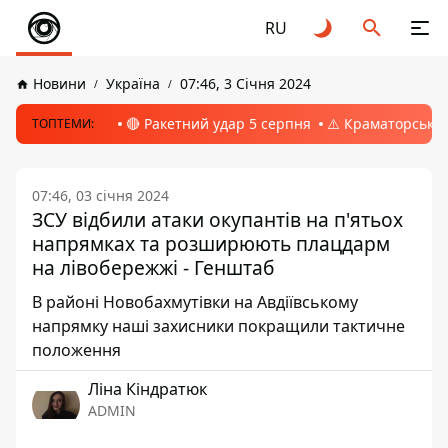
RU
Новини
Україна
07:46, 3 Січня 2024
🔴 Ракетний удар 5 серпня
⚠️ Краматорськ, 
ТОПТЕМИ:
07:46, 03 січня 2024
ЗСУ відбили атаки окупантів на п'ятьох
напрямках та розширюють плацдарм
на лівобережжі - Генштаб
В районі Новобахмутівки на Авдіївському
напрямку наші захисники покращили тактичне
положення
Ліна Кіндратюк
ADMIN