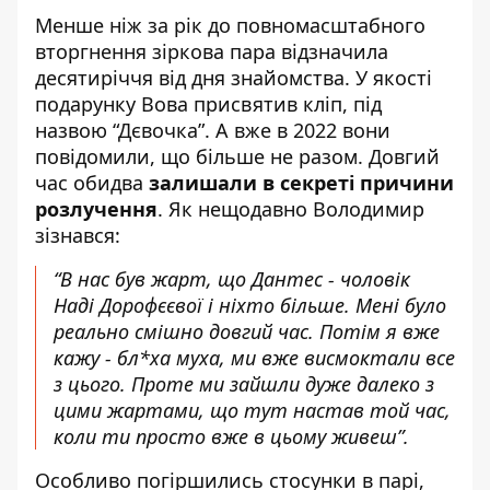
Менше ніж за рік до повномасштабного
вторгнення зіркова пара відзначила
десятиріччя від дня знайомства. У якості
подарунку Вова присвятив кліп, під
назвою “Дєвочка”. А вже в 2022 вони
повідомили, що більше не разом. Довгий
час обидва
залишали в секреті причини
розлучення
. Як нещодавно Володимир
зізнався:
“В нас був жарт, що Дантес - чоловік
Наді Дорофєєвої і ніхто більше. Мені було
реально смішно довгий час. Потім я вже
кажу - бл*ха муха, ми вже висмоктали все
з цього. Проте ми зайшли дуже далеко з
цими жартами, що тут настав той час,
коли ти просто вже в цьому живеш”.
Особливо погіршились стосунки в парі,