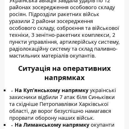
Українська авіація завдала ударів по 12
районах зосередження особового складу
росіян. Підрозділи ракетних військ
уразили 2 райони зосередження
особового складу, озброєння та військової
техніки, 3 зенітно-ракетних комплекси, 2
пункти управління, артилерійську систему,
радіолокаційну систему та склад паливно-
мастильних матеріалів окупантів.
Ситуація на оперативних
напрямках
На Куп’янському напрямку
українські
захисники відбили 7 атак біля Синьківки
та східніше Петропавлівки Харківської
області, де ворог безуспішно намагався
прорвати оборону наших військ.
На Лиманському напрямку
окупанти