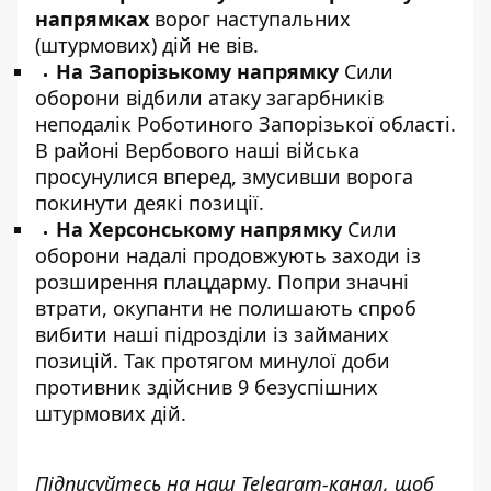
напрямках
ворог наступальних
(штурмових) дій не вів.
На Запорізькому напрямку
Сили
оборони відбили атаку загарбників
неподалік Роботиного Запорізької області.
В районі Вербового наші війська
просунулися вперед, змусивши ворога
покинути деякі позиції.
На Херсонському напрямку
Сили
оборони надалі продовжують заходи із
розширення плацдарму. Попри значні
втрати, окупанти не полишають спроб
вибити наші підрозділи із займаних
позицій. Так протягом минулої доби
противник здійснив 9 безуспішних
штурмових дій.
Підписуйтесь на наш
Telegram-канал
, щоб