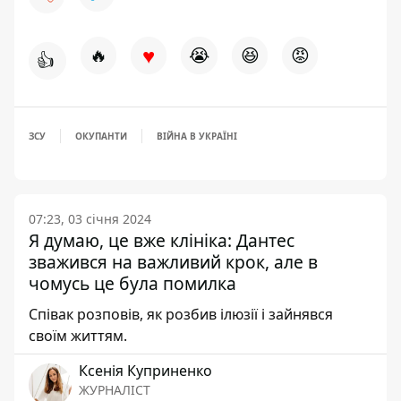
♥
🔥
😭
😆
😡
👍
ЗСУ
ОКУПАНТИ
ВІЙНА В УКРАЇНІ
07:23, 03 січня 2024
Я думаю, це вже клініка: Дантес
зважився на важливий крок, але в
чомусь це була помилка
Співак розповів, як розбив ілюзії і зайнявся
своїм життям.
Ксенія Куприненко
ЖУРНАЛІСТ