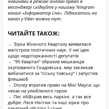
новинами в режимі онлайн прямо в
месенджері слідкуйте у нашому Telegram-
каналі
«Інформатор Live»
. Підписатись на
канал у Viber можна
тут
.
ЧИТАЙТЕ ТАКОЖ:
Зірка Жіночого Кварталу виявилася
магістром політичних наук. У неї ідея
щодо недоторканності депутатів
"95 Квартал" образив мешканців
окупованого Скадовська, мер закликав
вибачитися за "сіську товську" і запустив
флешмоб
Disney втратив право на Мікі Мауса: що
чекає на улюбленого героя
Пес об@cрав весь паркінг, а так все
добре: Леся Нікітюк та інші зірки про
ракетний обстріл 2 січня