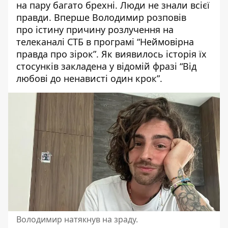
на пару багато брехні. Люди
не знали всієї
правди
. Вперше Володимир розповів
про
істину причину
розлучення на
телеканалі СТБ в програмі “
Неймовірна
правда
про зірок”. Як виявилось історія їх
стосунків закладена у відомій фразі “Від
любові до ненависті один крок”.
Володимир натякнув на зраду.