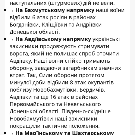
наступальних (штурмових) дій не вели.
На Бахмутському напрямку
наші воїни
відбили 6 атак росіян в районах
Богданівки, Кліщіївки та Андріївки
Донецької області.
На Авдіївському напрямку
українські
захисники продовжують стримувати
ворога, який не полишає спроб оточити
Авдіївку. Наші воїни стійко тримають
оборону, завдаючи загарбникам значних
втрат. Так, Сили оборони протягом
минулої доби відбили 8 атак окупантів
поблизу Новобахмутівки, Бердичів,
Авдіївки та ще 16 атак в районах
Первомайського та Невельського
Донецької області. Південно-східніше
Новобахмутівки наші захисники
покращили тактичне положення.
На Мар’їнському та Шахтарському