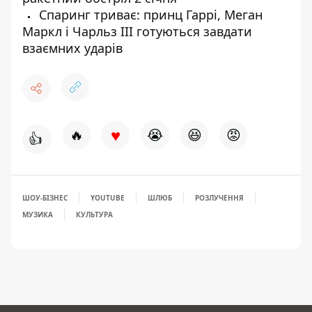
Спаринг триває: принц Гаррі, Меган
Маркл і Чарльз III готуються завдати
взаємних ударів
♥
🔥
😭
😆
😡
👍
ШОУ-БІЗНЕС
YOUTUBE
ШЛЮБ
РОЗЛУЧЕННЯ
МУЗИКА
КУЛЬТУРА