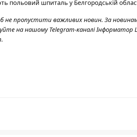
ть польовий шпиталь у Белгородській област
об не пропустити важливих новин. За новина
куйте на нашому Telegram-каналі
Інформатор L
т
.