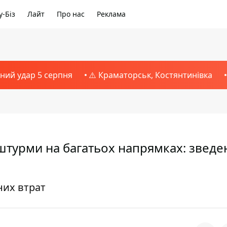
-Біз
Лайт
Про нас
Реклама
тний удар 5 серпня
⚠️ Краматорськ, Костянтинівка
штурми на багатьох напрямках: зведе
них втрат