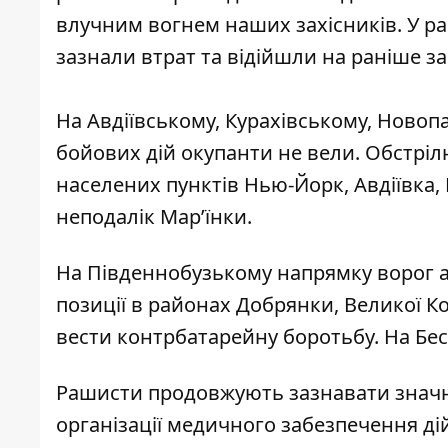
влучним вогнем наших захісників. У р
зазнали втрат та відійшли на раніше за
На Авдіївському, Курахівському, Ново
бойових дій окупанти не вели. Обстрі
населених пунктів Нью-Йорк, Авдіївка,
неподалік Мар’їнки.
На Південнобузькому напрямку ворог аб
позиції в районах Добрянки, Великої К
вести контрбатарейну боротьбу. На Бес
Рашисти продовжують зазнавати значн
організації медичного забезпечення дій