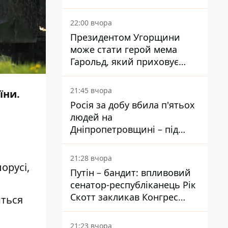
вкладає мільйони
22:00 вчора
Президентом Угорщини
може стати герой мема
Гарольд, який приховує
біль – він очолив народне
голосування
21:45 вчора
їни.
Росія за добу вбила п'ятьох
людей на
Дніпропетровщині – під
ударами опинилися п'ять
районів області
21:28 вчора
орусі,
Путін – бандит: впливовий
сенатор-республіканець Рік
Скотт закликав Конгрес
иться
притягнути РФ до
відповідальності за війну в
21:23 вчора