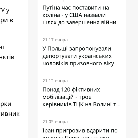
Україні
Путіна час поставити на
У у
коліна - у США назвали
ри в
шлях до завершення війни -
National Security Journal
21:17 вчора
ні
У Польщі запропонували
депортувати українських
нктів
чоловіків призовного віку -
кого це може торкнутися
21:12 вчора
Понад 120 фіктивних
мобілізацій - троє
Орки
керівників ТЦК на Волині та
Буковині отримали підозри
отивник
за фейкові звіти
21:05 вчора
Іран пригрозив вдарити по
країнах Перської затоки,