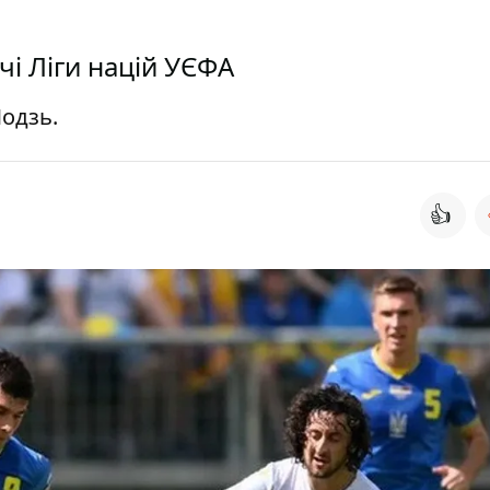
тчі Ліги націй УЄФА
Лодзь.
👍