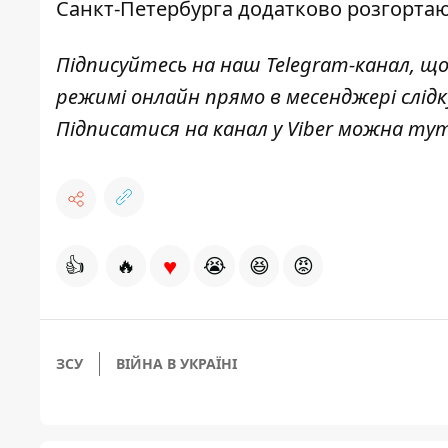
Санкт-Петербурга додатково розгортаю
Підписуйтесь на наш
Telegram-канал
, щ
режимі онлайн прямо в месенджері слід
Підписатися на канал у Viber можна
ту
♥
👍
🔥
😭
😆
😡
ЗСУ
ВІЙНА В УКРАЇНІ