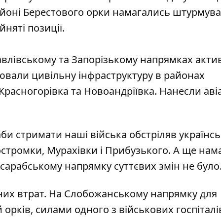
айоні Берестового орки намагались штурмува
йняті позиції.
павлівському та Запорізькому напрямках акти
лювали цивільну інфраструктуру в районах
 Красногорівка та Новоандріївка. Нанесли аві
и стримати наші війська обстріляв українсь
остромки, Мурахівки і Прибузького. А ще нам
сарабському напрямку суттєвих змін не було
их втрат. На Слобожанському напрямку для
 орків, силами одного з військових госпіталі