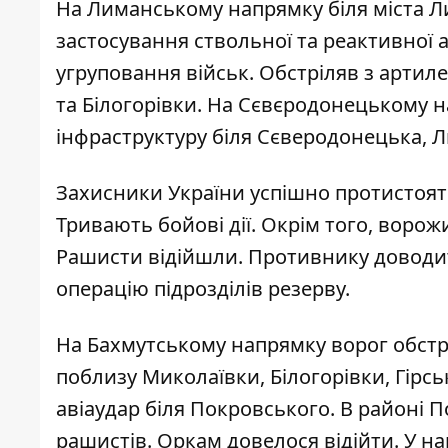
На Лиманському напрямку біля міста Л
застосування ствольної та реактивної 
угруповання військ. Обстріляв з артил
та Білогорівки. На Сєвєродонецькому 
інфраструктуру біля Сєверодонецька, Л
Захисники України успішно протистоят
Тривають бойові дії. Окрім того, воро
Рашисти відійшли. Противнику доводи
операцію підрозділів резерву.
На Бахмутському напрямку ворог обстрі
поблизу Миколаївки, Білогорівки, Гірс
авіаудар біля Покровського. В районі 
рашистів. Оркам довелося відійти. У н