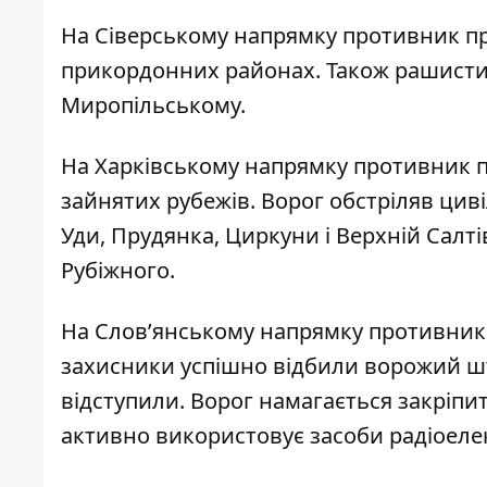
На Сіверському напрямку противник пр
прикордонних районах. Також рашисти 
Миропільському.
На Харківському напрямку противник 
зайнятих рубежів. Ворог обстріляв цив
Уди, Прудянка, Циркуни і Верхній Салті
Рубіжного.
На Слов’янському напрямку противник 
захисники успішно відбили ворожий шт
відступили. Ворог намагається закріпи
активно використовує засоби радіоеле