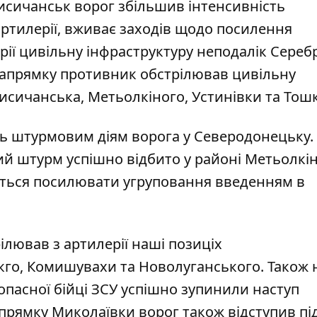
исичанськ ворог збільшив інтенсивність
артилерії, вживає заходів щодо посилення
ерії цивільну інфраструктуру неподалік Сере
напрямку противник обстрілював цивільну
исичанська, Метьолкіного, Устинівки та Тошк
ь штурмовим діям ворога у Северодонецьку.
жий штурм успішно відбито у районі Метьолкін
ться посилювати угруповання введенням в
лював з артилерії наші позиціх
ькго, Комишувахи та Новолуганського. Також 
Попасної бійці ЗСУ успішно зупинили наступ
апрямку Миколаївки ворог також відступив пі