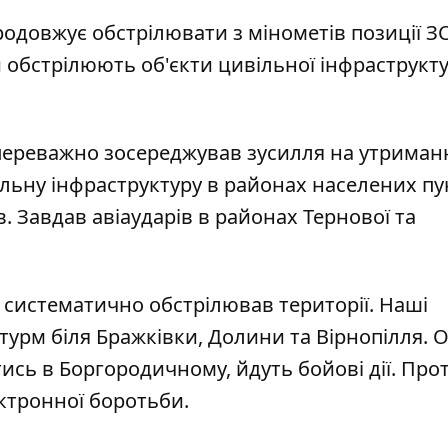
одовжує обстрілювати з мінометів позиції ЗС
обстрілюють об'єкти цивільної інфраструкту
переважно зосереджував зусилля на утриман
ільну інфраструктуру в районах населених пу
в. Завдав авіаударів в районах Тернової та
систематично обстрілював території. Наші
урм біля Бражківки, Долини та Вірнопілля. 
тись в Боргородичному, йдуть бойові дії. Пр
ктронної боротьби.