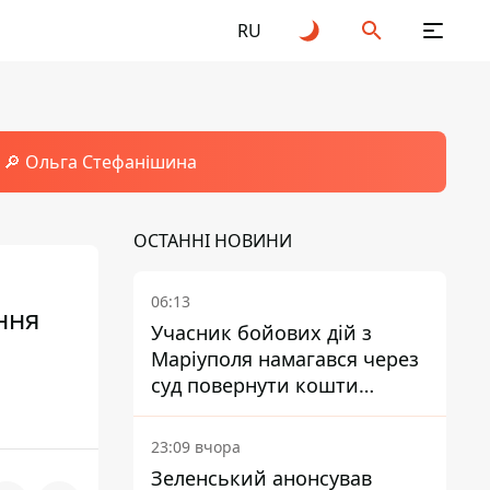
RU
🔎 Ольга Стефанішина
ОСТАННІ НОВИНИ
06:13
ння
Учасник бойових дій з
Маріуполя намагався через
суд повернути кошти
субсидії з рахунку в
Ощадбанку - яким було
23:09 вчора
рішення
Зеленський анонсував