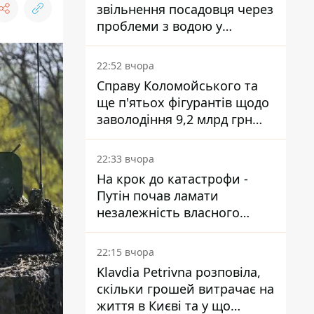
звільнення посадовця через
проблеми з водою у
Марганці
22:52 вчора
Справу Коломойського та
ще п'ятьох фігурантів щодо
заволодіння 9,2 млрд грн
ПриватБанку скерували до
суду
22:33 вчора
На крок до катастрофи -
Путін почав ламати
незалежність власного
Центробанку, змусивши
знизити базову ставку
22:15 вчора
Klavdia Petrivna розповіла,
скільки грошей витрачає на
життя в Києві та у що