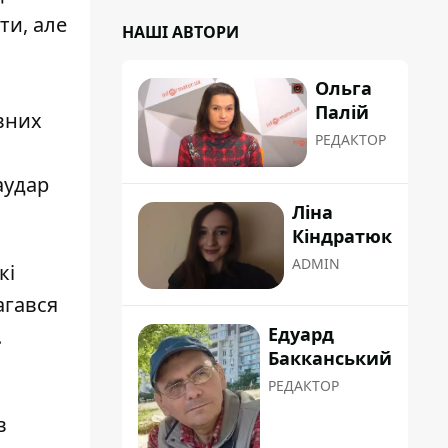
ти, але
НАШІ АВТОРИ
Ольга
Палій
вних
РЕДАКТОР
аудар
Ліна
Кіндратюк
ADMIN
кі
агався
Едуард
.
Бакканський
РЕДАКТОР
в