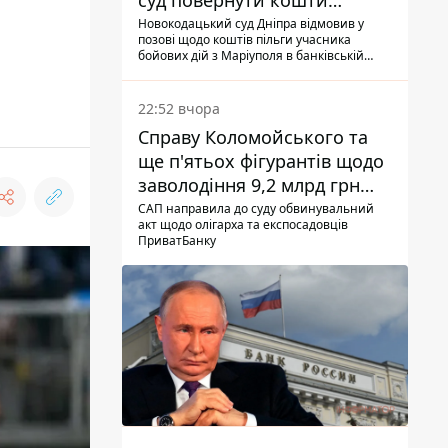
суд повернути кошти
субсидії з рахунку в
Новокодацький суд Дніпра відмовив у
позові щодо коштів пільги учасника
Ощадбанку - яким було
бойових дій з Маріуполя в банківській
рішення
установі
22:52 вчора
Справу Коломойського та
ще п'ятьох фігурантів щодо
заволодіння 9,2 млрд грн
ПриватБанку скерували до
САП направила до суду обвинувальний
акт щодо олігарха та експосадовців
суду
ПриватБанку