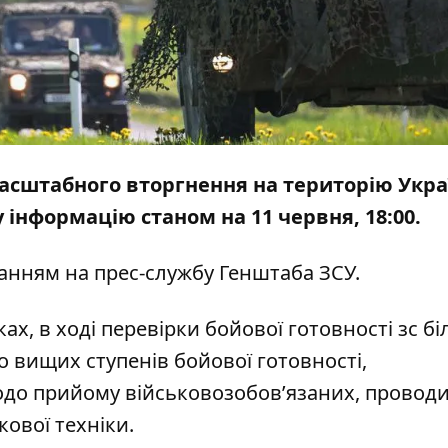
масштабного вторгнення на територію Укра
 інформацію станом на 11 червня, 18:00.
ланням на
прес-службу Генштаба ЗСУ
.
, в ході перевірки бойової готовності зс біл
о вищих ступенів бойової готовності,
одо прийому військовозобов’язаних, провод
кової техніки.