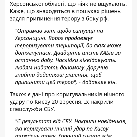
Херсонської області, що ніяк не вщухають.
Каже, що знаходяться в пошуках рішень
задля припинення терору з боку рф.
"Отримав звіт щодо ситуації на
Херсонщині. Ворог продовжує
тероризувати території, до яких може
дотягнутися. Двадцять шість КАБів за
останню добу. Наслідки ліквідовують,
людям надають допомогу. Доручив
знайти додаткові рішення, щоб
припинити цей терор", - добавляє він.
Також є дані про коригувальників нічного
удару по Києву 20 вересня. Їх накрили
спецслужби СБУ.
"Є результат від СБУ. Накрили навідників,
які коригували нічний удар по Києву
тиждень тому. Хороший сигнал усім