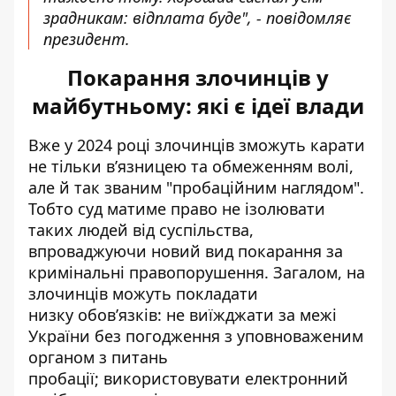
зрадникам: відплата буде", - повідомляє
президент.
Покарання злочинців у
майбутньому: які є ідеї влади
Вже у 2024 році злочинців зможуть карати
не тільки вʼязницею та обмеженням волі,
але й так званим "пробаційним наглядом".
Тобто суд матиме право не ізолювати
таких людей від суспільства,
впроваджуючи новий вид покарання за
кримінальні правопорушення. Загалом, на
злочинців можуть покладати
низку обовʼязків: не виїжджати за межі
України без погодження з уповноваженим
органом з питань
пробації; використовувати електронний