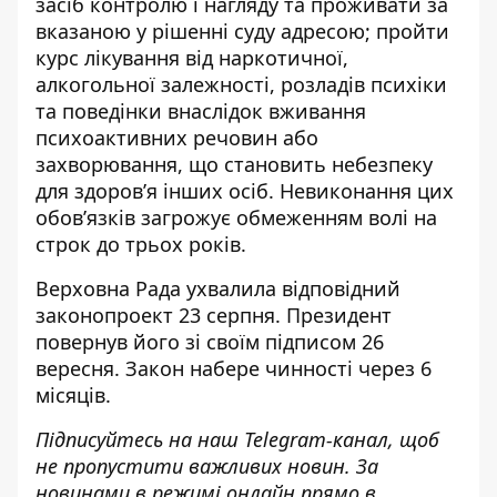
засіб контролю і нагляду та проживати за
вказаною у рішенні суду адресою; пройти
курс лікування від наркотичної,
алкогольної залежності, розладів психіки
та поведінки внаслідок вживання
психоактивних речовин або
захворювання, що становить небезпеку
для здоров’я інших осіб. Невиконання цих
обовʼязків загрожує обмеженням волі на
строк до трьох років.
Верховна Рада
ухвалила відповідний
законопроект 23 серпня
. Президент
повернув його зі своїм підписом 26
вересня. Закон набере чинності через 6
місяців.
Підписуйтесь на наш
Telegram-канал
, щоб
не пропустити важливих новин. За
новинами в режимі онлайн прямо в