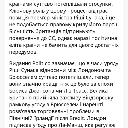
країнами суттєво потеплішали стосунки.
Ключову роль у цьому процесі відіграє
позиція прем'єр-міністра Ріші Сунака, і це
не подобається правому крилу його партії.
Більшість британців підтримують
повернення до ЄС
, однак наразі політична
еліта країни не бачить для цього достатніх
передумов.
Видання Politico зазначає, що в часи уряду
Ріші Сунака відносини між Лондоном та
Брюсселем
суттєво потеплішали
, тепер
вони значно кращі, ніж це було за епохи
Бориса Джонсона чи Ліз Трасс. Велика
Британія прийняла важливу Віндзорську
рамкову угоду з Брюсселем і нарешті
розв'язала торговельні проблеми в
Північній Ірландії після Brexit. Лондон
підписав угоду про Ла-Манш, яка регулює