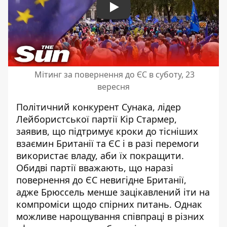
Play
Мітинг за повернення до ЄС в суботу, 23
вересня
Політичний конкурент Сунака, лідер
Лейбористської партії Кір Стармер,
заявив, що підтримує кроки до тісніших
взаємин Британії та ЄС і в разі перемоги
використає владу, аби їх покращити.
Обидві партії вважають, що наразі
повернення до ЄС невигідне Британії,
адже Брюссель менше зацікавлений іти на
компроміси щодо спірних питань. Однак
можливе нарощування співпраці в різних