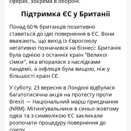
сферах, зокрема в обороні.
Підтримка ЄС у Британії
Понад 60 % британців
позитивно
ставиться
до ідеї повернення в ЄС. Вони
вважають, що вихід із Євросоюзу
негативно позначився на бізнесі: Британія
була однією з останніх країн "Великої
сімки", яка впоралася з наслідками
пандемії, а інфляція була вищою, ніж у
більшості країн СЄ.
У суботу, 23 вересня в Лондоні відбулася
багатотисячна акція на протесту проти
Brexit —
Національний марш приєднання
(NRM). Мітингувальники в синьо-жовтому
одязі та з символікою ЄС закликали
розпочати процедуру повернення до
союзу.