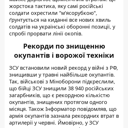
жорстока тактика, яку самі російські
солдати охрестили "м'ясорубкою",
ґрунтується на киданні все нових хвиль
солдатів на українські оборонні позиції, у
спробі прорвати лінії окопів.
Рекорди по знищенню
окупантів і ворожої техніки
ЗСУ встановили новий рекорд у війні з РФ,
знищивши у травні найбільше окупантів
.
Так, військові з Міноборони підкреслили,
що бійці ЗСУ знищили 38 940 російських
загарбників, що є рекордною кількістю
окупантів, знищених протягом одного
місяця. Також Інформатор повідомляв, що
армія окупантів зазнала
рекордних втрат в
артилерії у червні
. Ймовірно, у ЗСУ