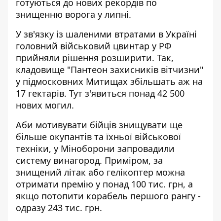
готуються до нових рекордів по
знищенню ворога у липні.
У зв'язку із шаленими втратами в Україні
головний
військовий цвинтар у РФ
прийняли рішення розширити
. Так,
кладовище "Пантеон захисників вітчизни"
у підмосковних Митищах збільшать аж на
17 гектарів. Тут з'явиться понад 42 500
нових могил.
Аби мотивувати бійців знищувати ще
більше окупантів та їхньої військової
техніки,
у Міноборони запровадили
систему винагород
. Приміром, за
знищений літак або гелікоптер можна
отримати премію у понад 100 тис. грн, а
якщо потопити корабель першого рангу -
одразу 243 тис. грн.