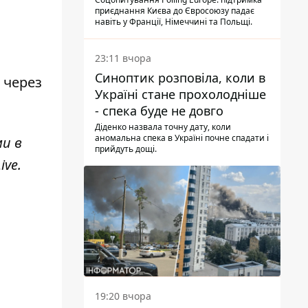
опитування
приєднання Києва до Євросоюзу падає
навіть у Франції, Німеччині та Польщі.
23:11 вчора
Синоптик розповіла, коли в
 через
Україні стане прохолодніше
- спека буде не довго
Діденко назвала точну дату, коли
аномальна спека в Україні почне спадати і
ми в
прийдуть дощі.
ive
.
19:20 вчора