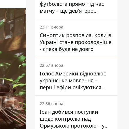
футболіста прямо під час
матчу – ще дев'ятеро
постраждали
23:11 вчора
Синоптик розповіла, коли в
Україні стане прохолодніше
- спека буде не довго
22:57 вчора
Голос Америки відновлює
українське мовлення –
перші ефіри очікуються
наступного тижня
22:36 вчора
Іран добився поступки
щодо контролю над
Ормузькою протокою – у