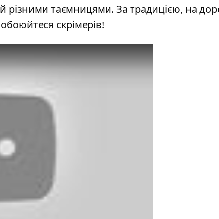
й різними таємницями. За традицією, на доро
побоюйтеся скрімерів!