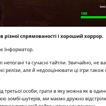
в різної спрямованості і хороший хоррор.
ає
Інформатор
.
 непогані та сучасні тайтли. Звичайно, не в
і релізи, але й недооцінювати ці ігри також 
 третьої особи, грати в яку можна як в оди
цією зомбі-шутерів, ми маємо дружно відстрі