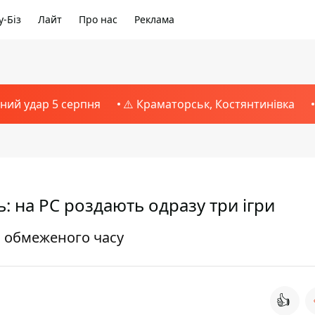
-Біз
Лайт
Про нас
Реклама
тний удар 5 серпня
⚠️ Краматорськ, Костянтинівка
: на PC роздають одразу три ігри
м обмеженого часу
👍