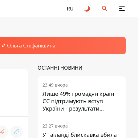
RU
🔎 Ольга Стефанішина
ОСТАННІ НОВИНИ
23:49 вчора
Лише 49% громадян країн
ЄС підтримують вступ
України - результати
опитування
23:27 вчора
У Таїланді блискавка вбила