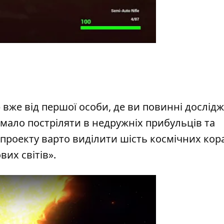
вже від першої особи, де ви повинні дослід
имало постріляти в недружніх прибульців та
проекту варто виділити шість космічних кора
вих світів».