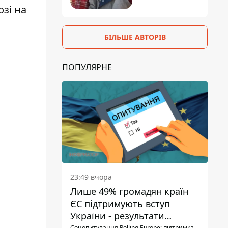
зі на
БІЛЬШЕ АВТОРІВ
ПОПУЛЯРНЕ
23:49 вчора
Лише 49% громадян країн
ЄС підтримують вступ
України - результати
Соцопитування Polling Europe: підтримка