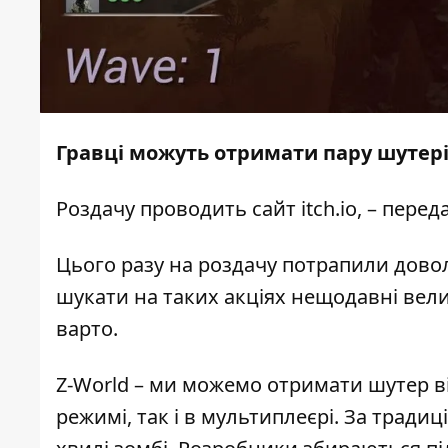
Гравці можуть отримати пару шутері
Роздачу проводить сайт itch.io, – перед
Цього разу на роздачу потрапили доволі
шукати на таких акціях нещодавні велик
варто.
Z-World
– ми можемо отримати шутер від
режимі, так і в мультиплеєрі. За тради