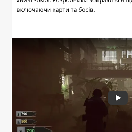
хвилі зомбі. Розробники збираються п
включаючи карти та босів.
Play