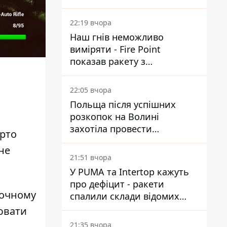
Reuters розкрили деталі
22:19 вчора
Наш гнів неможливо
виміряти - Fire Point
показав ракету з
загадковою позначкою 723
22:05 вчора
Польща після успішних
розкопок на Волині
захотіла провести
арто
ексгумацію у нових місцях
не
21:51 вчора
У PUMA та Intertop кажуть
про дефіцит - ракети
ночному
спалили склади відомих
брендів
лювати
21:35 вчора