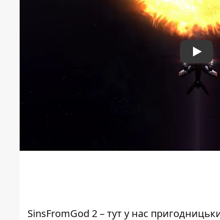
Play
SinsFromGod 2
– тут у нас пригодницьки