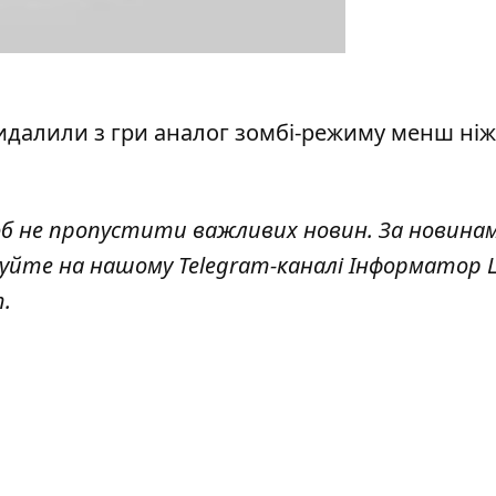
 видалили з гри аналог зомбі-режиму менш ніж
об не пропустити важливих новин. За новина
куйте на нашому Telegram-каналі
Інформатор L
т
.