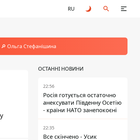
RU
🔎 Ольга Стефанішина
ОСТАННІ НОВИНИ
22:56
Росія готується остаточно
анексувати Південну Осетію
- країни НАТО занепокоєні
у
22:35
Все скінчено - Усик