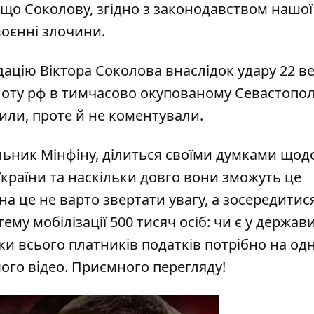
, що Соколову, згідно з законодавством нашої
воєнні злочини.
ідацію Віктора Соколова
внаслідок удару 22 в
оту рф в тимчасово окупованому Севастопол
или, проте й не коментували.
льник Мінфіну, ділиться своїми думками щод
 України та наскільки довго вони зможуть це
на це не варто звертати увагу, а зосередитис
му мобілізації 500 тисяч осіб: чи є у держа
ки всього платників податків потрібно на од
шого відео. Приємного перегляду!