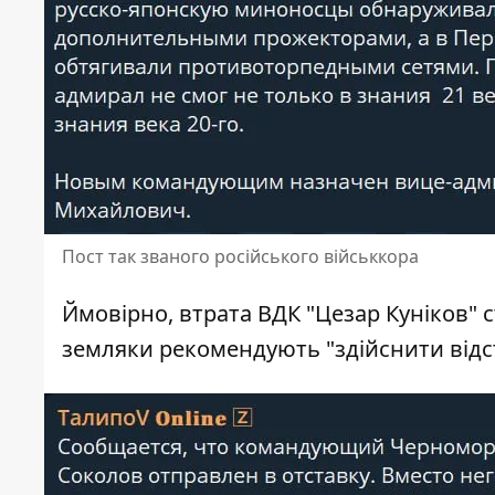
Пост так званого російського військкора
Ймовірно, втрата ВДК "Цезар Куніков" 
земляки рекомендують "здійснити відс