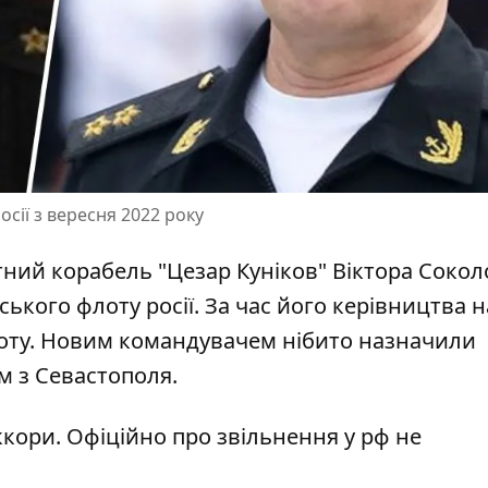
ії з вересня 2022 року
нтний
корабель "Цезар Куніков"
Віктора Сокол
кого флоту росії. За час його керівництва н
лоту. Новим командувачем нібито назначили
м з Севастополя.
ккори. Офіційно про звільнення у рф не