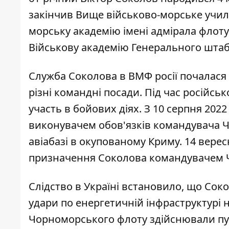
закінчив Вище військово-морське училищ
морську академію імені адмірала флоту 
Військову академію Генерального штабу
Служба Соколова в ВМФ росії почалася 
різні командні посади. Під час російс
участь в бойових діях. З 10 серпня 20
виконувачем обов'язків командувача Ч
авіабазі в окупованому Криму. 14 верес
призначення Соколова командувачем 
Слідство в Україні встановило, що Сок
удари по енергетичній інфраструктурі н
Чорноморського флоту здійснювали пуск