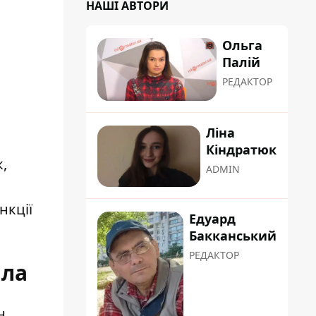
НАШІ АВТОРИ
Ольга
Палій
РЕДАКТОР
Ліна
Кіндратюк
,
ADMIN
нкції
Едуард
Бакканський
РЕДАКТОР
ала
н