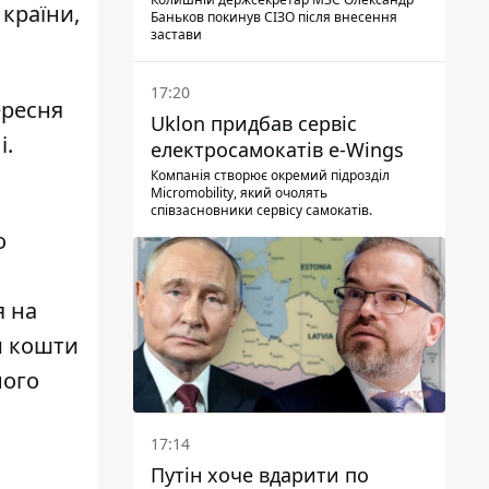
 країни,
Баньков покинув СІЗО після внесення
застави
17:20
ересня
Uklon придбав сервіс
і.
електросамокатів e-Wings
Компанія створює окремий підрозділ
Micromobility, який очолять
співзасновники сервісу самокатів.
о
я на
ви кошти
ного
17:14
Путін хоче вдарити по