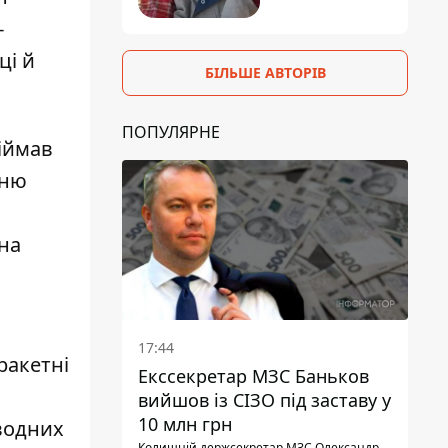
-
ці й
БІЛЬШЕ АВТОРІВ
ПОПУЛЯРНЕ
біймав
дню
на
17:44
ракетні
Екссекретар МЗС Баньков
вийшов із СІЗО під заставу у
10 млн грн
дводних
Колишній держсекретар МЗС Олександр