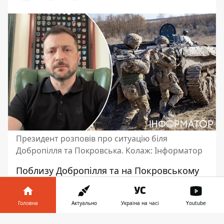
Президент розповів про ситуацію біля
Добропілля та Покровська. Колаж: Інформатор
Поблизу Добропілля та на Покровському
напрямку у Донецькій області
може
покращитися ситуація
. Для цього були
Головна
Актуально
Україна на часі
Youtube
зроблені відповідні кроки. Таку заяву
зробив президент Володимир
Інформатор у