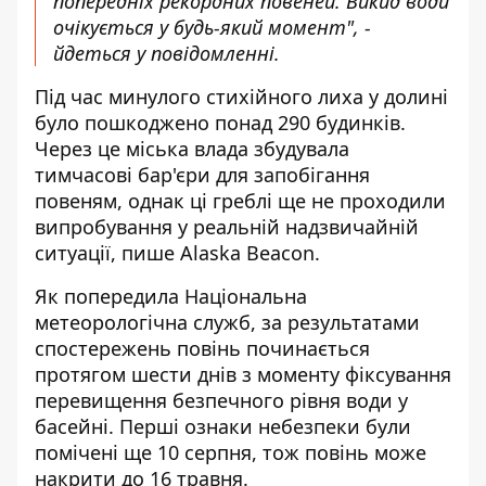
попередніх рекордних повеней. Викид води
очікується у будь-який момент", -
йдеться у повідомленні.
Під час минулого стихійного лиха у долині
було пошкоджено понад 290 будинків.
Через це міська влада збудувала
тимчасові бар'єри для запобігання
повеням, однак ці греблі ще не проходили
випробування у реальній надзвичайній
ситуації,
пише Alaska Beacon
.
Як попередила Національна
метеорологічна служб, за результатами
спостережень
повінь починається
протягом шести днів з моменту фіксування
перевищення безпечного рівня води у
басейні. Перші ознаки небезпеки були
помічені ще 10 серпня, тож повінь може
накрити до 16 травня.