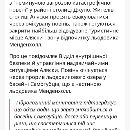
з "неминучою загрозою катастрофічної
повені" у районі столиці Джуно. Жителів
столиці Аляски
просять евакуюватися
через очікувану повінь
, також готуються
закрити найбільш відвідуване туристичне
місце Аляски - зону відпочинку льодовика
Менденхолл.
Про це повідомляє Відділ внутрішньої
безпеки й управління надзвичайними
ситуаціями Аляски. Повінь
очікується
через прорив
льодовикового озера у
басейні Самогубців, що є частиною
льодовика Менденхолл.
"Гідрологічний моніторинг підтверджує,
що об’єм води, що зараз знаходиться в
басейні Самогубців, досяг або перевищив
рівні, що спостерігалися під час