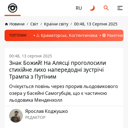
RU
Новини
Світ
Країни світу
00:48, 13 Серпня 2025
⚠️ Краматорськ, Костянтинівка
🔴 Ракетний 
ТОПТЕМИ:
00:48, 13 серпня 2025
Знак Божий! На Алясці проголосили
стихійне лихо напередодні зустрічі
Трампа з Путіним
Очікується повінь через прорив льодовикового
озера у басейні Самогубців, що є частиною
льодовика Менденхолл
Ярослав Коджушко
РЕДАКТОР