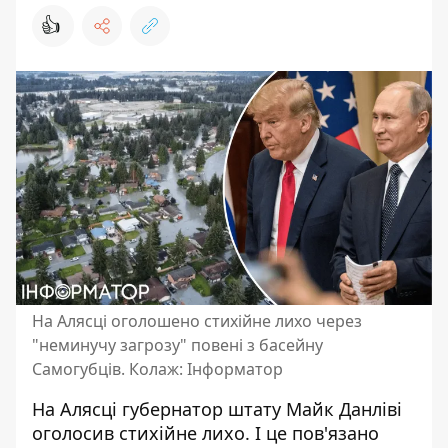
👍
На Алясці оголошено стихійне лихо через
"неминучу загрозу" повені з басейну
Самогубців. Колаж: Інформатор
На Алясці губернатор штату Майк Данліві
оголосив стихійне лихо. І це пов'язано