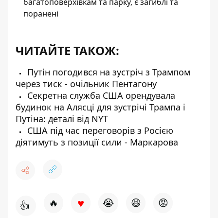
багатоповерхівкам та парку, є загиблі та
поранені
ЧИТАЙТЕ ТАКОЖ:
Путін погодився на зустріч з Трампом
через тиск - очільник Пентагону
Секретна служба США орендувала
будинок на Алясці для зустрічі Трампа і
Путіна: деталі від NYT
США під час переговорів з Росією
діятимуть з позиції сили - Маркарова
♥
🔥
😭
😆
😡
👍