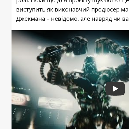
ролі. Поки що для проєкту шукають сц
виступить як виконавчий продюсер май
Джекмана – невідомо, але навряд чи ва
Play