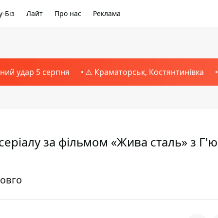
-Біз
Лайт
Про нас
Реклама
тний удар 5 серпня
⚠️ Краматорськ, Костянтинівка
серіалу за фільмом «Жива сталь» з Г'ю
довго