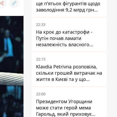
ще п'ятьох фігурантів щодо
заволодіння 9,2 млрд грн
ПриватБанку скерували до
суду
22:33
На крок до катастрофи -
Путін почав ламати
незалежність власного
Центробанку, змусивши
знизити базову ставку
22:15
Klavdia Petrivna розповіла,
скільки грошей витрачає на
життя в Києві та у що
вкладає мільйони
22:00
Президентом Угорщини
може стати герой мема
Гарольд, який приховує