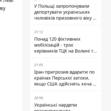
н Леві
У Польщі запропонували
яву
депортувати українських
чоловіків призовного віку -
кого це може торкнутися
21:12
Понад 120 фіктивних
мобілізацій - троє
керівників ТЦК на Волині та
Буковині отримали підозри
за фейкові звіти
21:05
Іран пригрозив вдарити по
країнах Перської затоки,
якщо США здійснять хоча б
одну атаку - Reuters
20:56
Українські нардепи
розкритикували