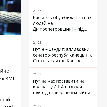
біль – він очолив народне
голосування
21:45
Росія за добу вбила п'ятьох
людей на
Дніпропетровщині – під
ударами опинилися п'ять
районів області
21:28
Путін – бандит: впливовий
сенатор-республіканець Рік
Скотт закликав Конгрес
притягнути РФ до
ійно.
відповідальності за війну в
21:23
Україні
их ЗМІ.
Путіна час поставити на
коліна - у США назвали
шлях до завершення війни -
National Security Journal
вній
21:17