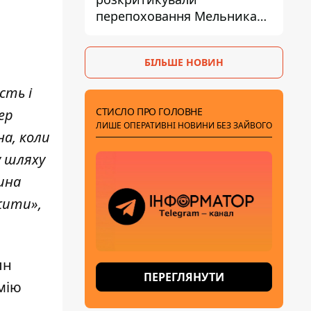
перепоховання Мельника
через ризик дипломатичної
ізоляції
БІЛЬШЕ НОВИН
сть і
СТИСЛО ПРО ГОЛОВНЕ
ер
ЛИШЕ ОПЕРАТИВНІ НОВИНИ БЕЗ ЗАЙВОГО
а, коли
у шляху
шина
жити»,
лн
ПЕРЕГЛЯНУТИ
емію