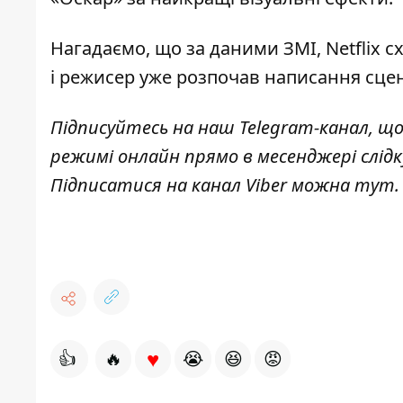
Нагадаємо, що за даними ЗМІ,
Netflix 
і режисер уже розпочав написання сцен
Підписуйтесь на наш
Telegram-канал
, щ
режимі онлайн прямо в месенджері слід
Підписатися на канал Viber можна
тут
.
♥
👍
🔥
😭
😆
😡