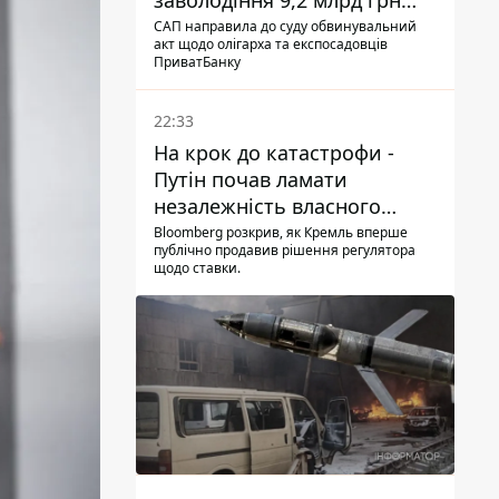
заволодіння 9,2 млрд грн
ПриватБанку скерували до
САП направила до суду обвинувальний
акт щодо олігарха та експосадовців
суду
ПриватБанку
22:33
На крок до катастрофи -
Путін почав ламати
незалежність власного
Центробанку, змусивши
Bloomberg розкрив, як Кремль вперше
публічно продавив рішення регулятора
знизити базову ставку
щодо ставки.