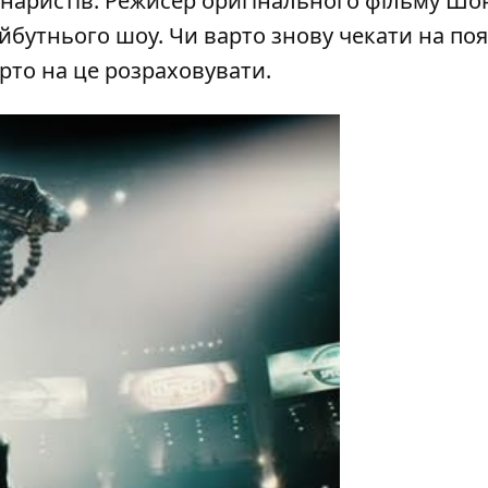
енаристів. Режисер оригінального фільму Шо
бутнього шоу. Чи варто знову чекати на по
рто на це розраховувати.