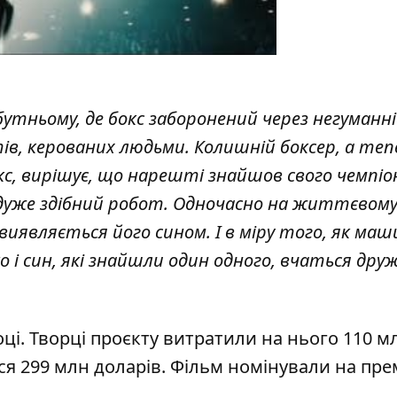
тньому, де бокс заборонений через негуманні
в, керованих людьми. Колишній боксер, а теп
с, вирішує, що нарешті знайшов свого чемпіон
дуже здібний робот. Одночасно на життєвом
 виявляється його сином. І в міру того, як ма
о і син, які знайшли один одного, вчаться дру
ці. Творці проєкту витратили на нього 110 м
ося 299 млн доларів. Фільм номінували на пр