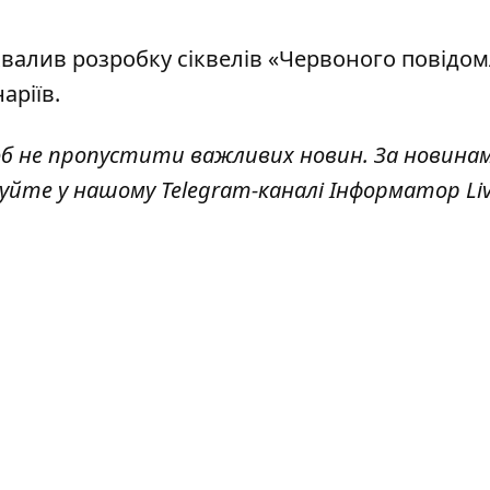
схвалив розробку сіквелів «Червоного повідо
аріїв.
об не пропустити важливих новин. За новина
куйте у нашому Telegram-каналі
Інформатор Li