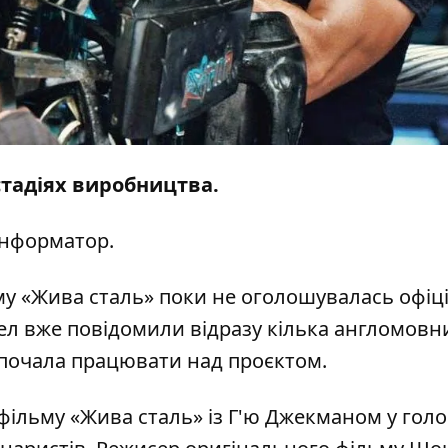
стадіях виробництва.
Інформатор
.
му «Жива сталь» поки не оголошувалась офіц
ел вже повідомили відразу кілька англомовн
 почала працювати над проєктом.
фільму «Жива сталь» із Г'ю Джекманом у голо