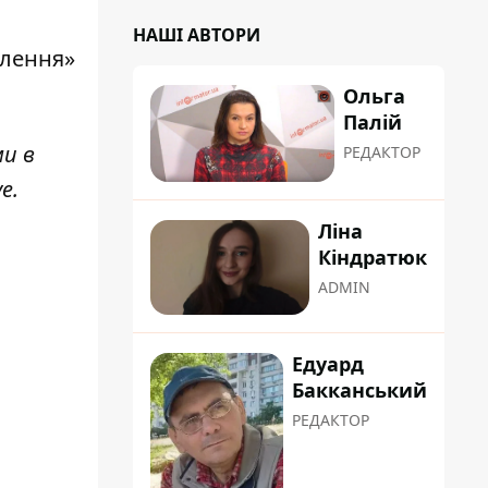
НАШІ АВТОРИ
млення»
Ольга
Палій
ми в
РЕДАКТОР
ve
.
Ліна
Кіндратюк
ADMIN
Едуард
Бакканський
РЕДАКТОР