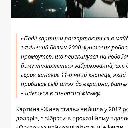
«Події картини розгортаються в майбу
замінений боями 2000-фунтових роботі
промоутер, що перекинувся на Робобок
йому трапляється забракований, але 
героя виникає 11-річний хлопець, який
пробиває свій шлях до вершини, батьк
– йдеться в синопсисі фільму.
Картина «Жива сталь» вийшла у 2012 ро
доларів, а зібрати в прокаті йому вдал
«Оскар» за найкращі візуальні ефекти.