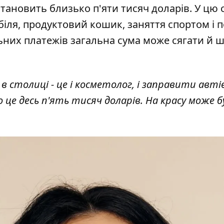
тановить близько п'яти тисяч доларів. У цю 
іля, продуктовий кошик, заняття спортом і 
ьних платежів загальна сума може сягати й 
толиці - це і косметолог, і заправити автівк
то це десь п'ять тисяч доларів. На красу може 