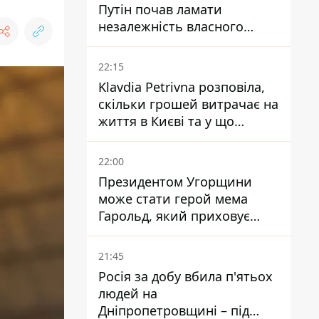
Путін почав ламати
незалежність власного
Центробанку, змусивши
знизити базову ставку
22:15
Klavdia Petrivna розповіла,
скільки грошей витрачає на
життя в Києві та у що
вкладає мільйони
22:00
Президентом Угорщини
може стати герой мема
Гарольд, який приховує
біль – він очолив народне
голосування
21:45
Росія за добу вбила п'ятьох
людей на
Дніпропетровщині – під