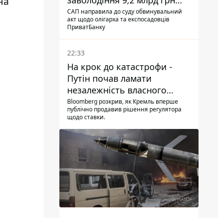
заволодіння 9,2 млрд грн
на
ПриватБанку скерували до
САП направила до суду обвинувальний
акт щодо олігарха та експосадовців
суду
ПриватБанку
22:33
На крок до катастрофи -
Путін почав ламати
незалежність власного
Центробанку, змусивши
Bloomberg розкрив, як Кремль вперше
публічно продавив рішення регулятора
знизити базову ставку
щодо ставки.