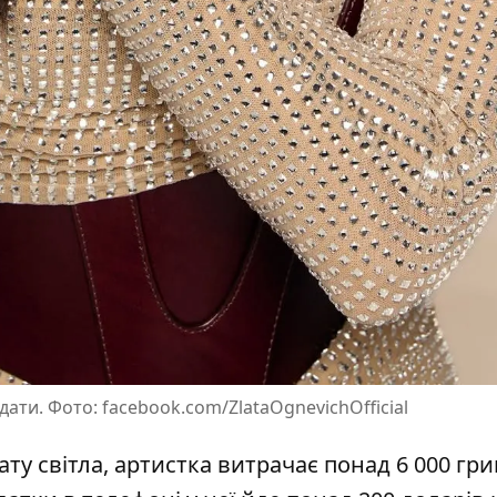
ати. Фото: facebook.com/ZlataOgnevichOfficial
ту світла, артистка витрачає понад 6 000 гр