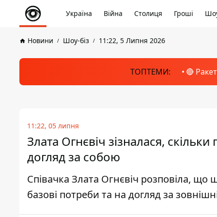
Україна
Війна
Столиця
Гроші
Шоу
Новини
Шоу-біз
11:22, 5 Липня 2026
ТОПТЕМИ:
🔴 Раке
11:22, 05 липня
Злата Огнєвіч зізналася, скільки
догляд за собою
Співачка Злата Огнєвіч розповіла, що 
базові потреби та на догляд за зовнішн