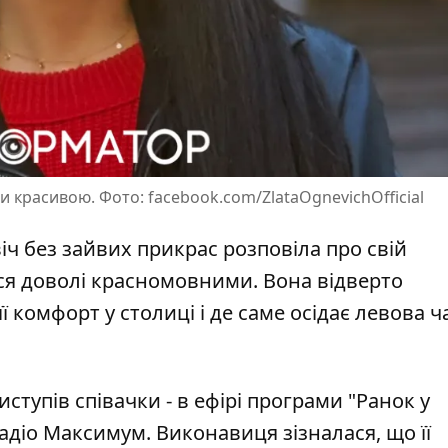
ти красивою. Фото: facebook.com/ZlataOgnevichOfficial
іч
без зайвих прикрас розповіла про свій
ся доволі красномовними. Вона відверто
ї комфорт у столиці і де саме осідає левова ч
ступів співачки - в ефірі програми "Ранок у
Радіо Максимум. Виконавиця зізналася, що її