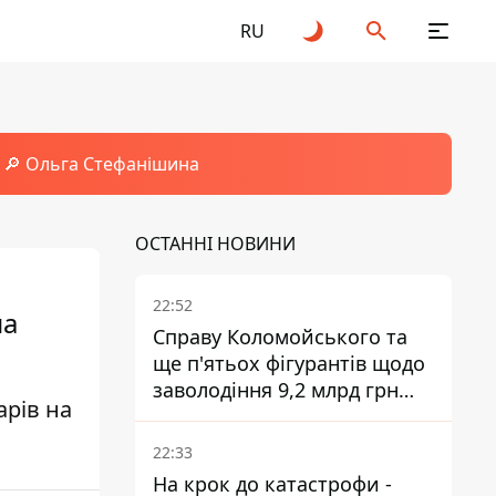
RU
🔎 Ольга Стефанішина
ОСТАННІ НОВИНИ
22:52
на
Справу Коломойського та
ще п'ятьох фігурантів щодо
заволодіння 9,2 млрд грн
арів на
ПриватБанку скерували до
суду
22:33
На крок до катастрофи -