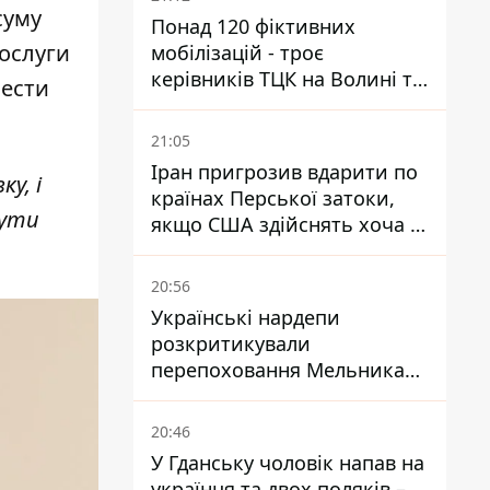
суму
Понад 120 фіктивних
послуги
мобілізацій - троє
керівників ТЦК на Волині та
шести
Буковині отримали підозри
за фейкові звіти
21:05
Іран пригрозив вдарити по
у, і
країнах Перської затоки,
бути
якщо США здійснять хоча б
одну атаку - Reuters
20:56
Українські нардепи
розкритикували
перепоховання Мельника
через ризик дипломатичної
ізоляції
20:46
У Гданську чоловік напав на
українця та двох поляків –