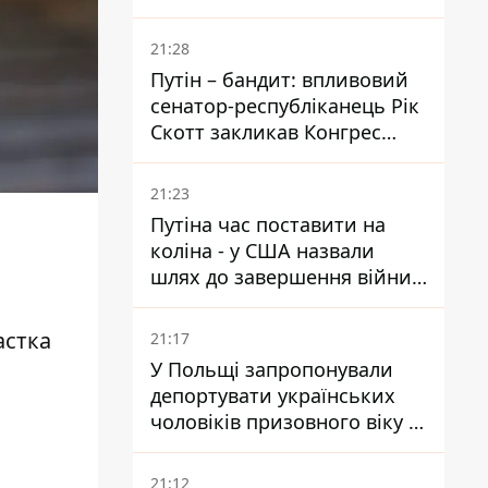
ударами опинилися п'ять
районів області
21:28
Путін – бандит: впливовий
сенатор-республіканець Рік
Скотт закликав Конгрес
притягнути РФ до
відповідальності за війну в
21:23
Україні
Путіна час поставити на
коліна - у США назвали
шлях до завершення війни -
National Security Journal
астка
21:17
У Польщі запропонували
депортувати українських
чоловіків призовного віку -
кого це може торкнутися
21:12