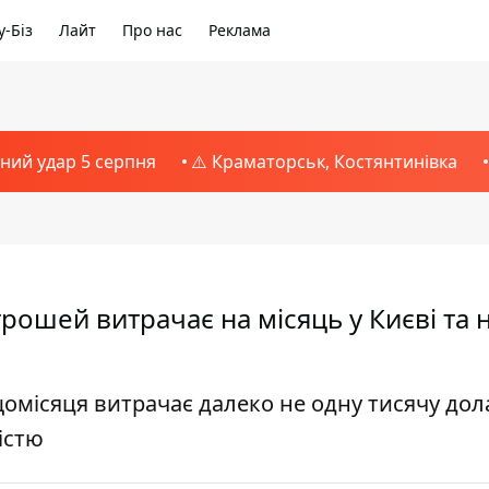
-Біз
Лайт
Про нас
Реклама
тний удар 5 серпня
⚠️ Краматорськ, Костянтинівка
 грошей витрачає на місяць у Києві та 
щомісяця витрачає далеко не одну тисячу дол
істю