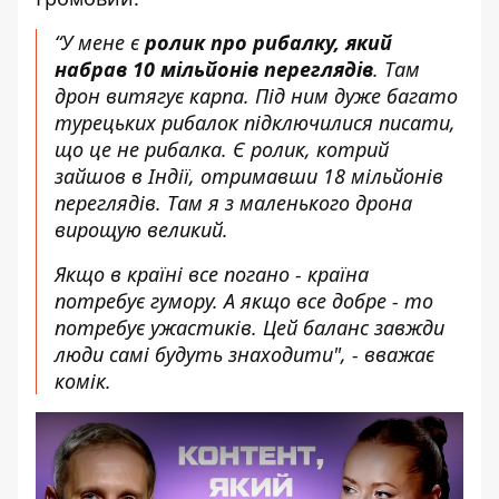
“У мене є
ролик про рибалку, який
набрав 10 мільйонів переглядів
. Там
дрон витягує карпа. Під ним дуже багато
турецьких рибалок підключилися писати,
що це не рибалка. Є ролик, котрий
зайшов в Індії, отримавши 18 мільйонів
переглядів. Там я з маленького дрона
вирощую великий.
Якщо в країні все погано - країна
потребує гумору. А якщо все добре - то
потребує ужастиків. Цей баланс завжди
люди самі будуть знаходити", - вважає
комік.