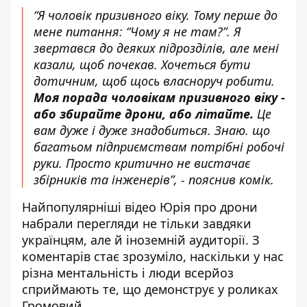
“Я чоловік призивного віку. Тому перше до
мене питання: “Чому я не там?”. Я
звертався до деяких підрозділів, але мені
казали, щоб почекав. Хочеться бути
дотичним, щоб щось власноруч робити.
Моя порада чоловікам призивного віку -
або збирайте дрони, або літайте.
Це
вам дуже і дуже знадобиться. Знаю. що
багатьом підприємствам потрібні робочі
руки. Просто критично не вистачає
збірників та інженерів”, - пояснив комік.
Найпопулярніші відео Юрія про дрони
набрали перегляди не тільки завдяки
українцям, але й іноземній аудиторії. З
коментарів стає зрозуміло, наскільки у нас
різна ментальність і люди всерйоз
сприймають те, що демонструє у роликах
Громовий.