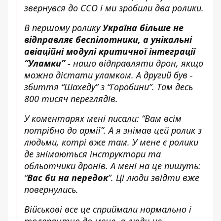
звернувся до ССО і ми зробили два ролики.
В першому ролику
Україна більше не
відправляє беспілотники, а унікальні
авіаційні модулі критичної інтеграції
“Уламки”
- нашо відправляти дрон, якщо
можна дістати уламком. А другий був -
збиття “Шахеду” з “Горобини”. Там десь
800 тисяч переглядів.
У коментарях мені писали: “Вам всім
потрібно до армії”. А я знімав цей ролик з
людьми, котрі вже там. У мене є ролики
де знімаються інструктори та
обльотчики дронів. А мені на це пишуть:
“
Вас би на передок
”. Ці люди звідти вже
повернулись.
Військові все це сприймали нормально і
толерантно до мене, а люди не