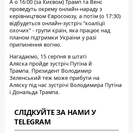
А о 16:00 (за Києвом) Трамп та Венс
проведуть окрему онлайн-нараду з
керівництвом Євросоюзу, а потім (о 17:30)
відбудеться онлайн-зустріч "коаліції
охочих" - групи країн, яка працює над
планом підтримки України у разі
припинення вогню.
Нагадаємо, 15 серпня
в штаті
Аляска
пройде зустріч Путіна й
Трампа. Президент Володимир
Зеленський теж
може прибути на
Аляску
під час зустрічі Володимира Путіна
і Дональда Трампа.
СЛІДКУЙТЕ ЗА НАМИ У
TELEGRAM