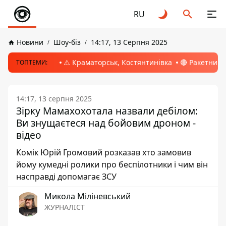
RU
Новини
Шоу-біз
14:17, 13 Серпня 2025
⚠️ Краматорськ, Костянтинівка
🔴 Ракетний 
ТОПТЕМИ:
14:17, 13 серпня 2025
Зірку Мамахохотала назвали дебілом:
Ви знущаєтеся над бойовим дроном -
відео
Комік Юрій Громовий розказав хто замовив
йому кумедні ролики про беспілотники і чим він
насправді допомагає ЗСУ
Микола Міліневський
ЖУРНАЛІСТ