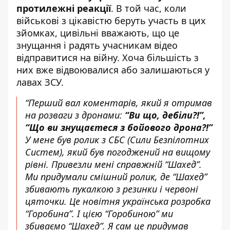
протилежні реакції
. В той час, коли
військові з цікавістю беруть участь в цих
зйомках, цивільні вважають, що це
знущання і радять учасникам відео
відправитися на війну. Хоча більшість з
них вже відвоювалися або залишаються у
лавах ЗСУ.
“Перший вал коментарів, який я отримав
на розваги з дронами:
“Ви що, дебіли?!”,
“Що ви знущаєтеся з бойового дрона?!”
У мене був ролик з СБС (Сили Безпілотних
Систем), який був погоджений на вищому
рівні. Привезли мені справжній “Шахед”.
Ми придумали смішний ролик, де “Шахед”
збивають пукалкою з резинки і червоні
цяточки. Це новітня українська розробка
“Горобина”. І цією “Горобиною” ми
збиваємо “Шахед”. Я сам це придумав