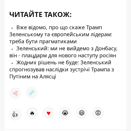
ЧИТАЙТЕ ТАКОЖ:
Вже відомо, про що скаже Трамп
Зеленському та європейським лідерам:
треба бути прагматиками
Зеленський: ми не вийдемо з Донбасу,
він - плацдарм для нового наступу росіян
Жодних рішень не буде: Зеленський
спрогнозував наслідки зустрічі Трампа з
Путіним на Алясці
♥
🔥
😭
😆
😡
👍