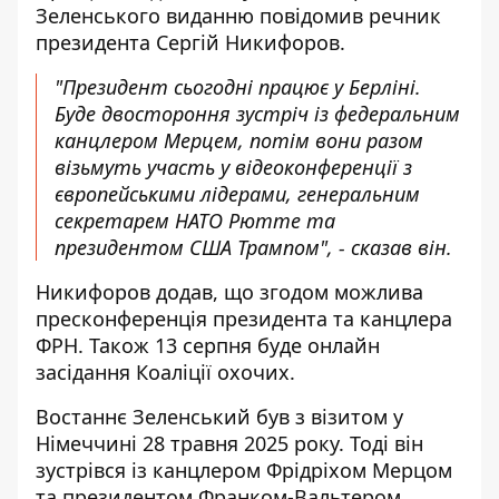
Зеленського виданню повідомив речник
президента Сергій Никифоров.
"Президент сьогодні працює у Берліні.
Буде двостороння зустріч із федеральним
канцлером Мерцем, потім вони разом
візьмуть участь у відеоконференції з
європейськими лідерами, генеральним
секретарем НАТО Рютте та
президентом США Трампом", - сказав він.
Никифоров додав, що згодом можлива
пресконференція президента та канцлера
ФРН. Також 13 серпня буде онлайн
засідання Коаліції охочих.
Востаннє Зеленський був з візитом у
Німеччині 28 травня 2025 року. Тоді він
зустрівся із канцлером Фрідріхом Мерцом
та президентом Франком-Вальтером