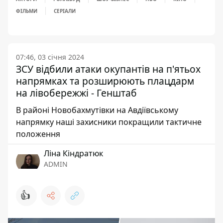
ФІЛЬМИ
СЕРІАЛИ
07:46, 03 січня 2024
ЗСУ відбили атаки окупантів на п'ятьох
напрямках та розширюють плацдарм
на лівобережжі - Генштаб
В районі Новобахмутівки на Авдіївському
напрямку наші захисники покращили тактичне
положення
Ліна Кіндратюк
ADMIN
👍