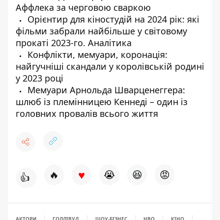
Аффлека за черговою сваркою
Орієнтир для кіностудій на 2024 рік: які
фільми забрали найбільше у світовому
прокаті 2023-го. Аналітика
Конфлікти, мемуари, коронація:
найгучніші скандали у королівській родині
у 2023 році
Мемуари Арнольда Шварценеггера:
шлюб із племінницею Кеннеді – один із
головних провалів всього життя
♥
🔥
😭
😆
😡
👍
АКТОРИ
ГОЛЛІВУД
ШОУ-БІЗНЕС
HBO
КІНО