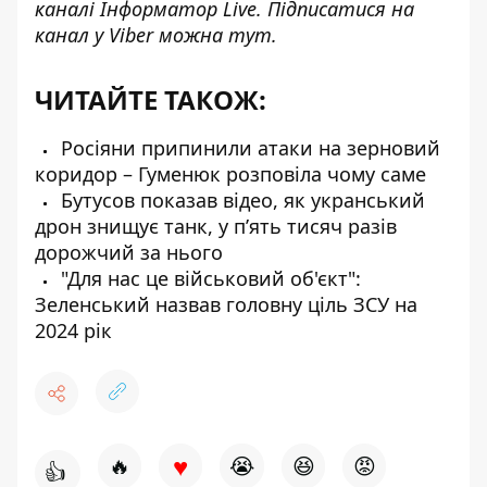
каналі
Інформатор Live. Підписатися на
канал у Viber можна
тут
.
ЧИТАЙТЕ ТАКОЖ:
Росіяни припинили атаки на зерновий
коридор – Гуменюк розповіла чому саме
Бутусов показав відео, як укранський
дрон знищує танк, у пʼять тисяч разів
дорожчий за нього
"Для нас це військовий об'єкт":
Зеленський назвав головну ціль ЗСУ на
2024 рік
♥
🔥
😭
😆
😡
👍