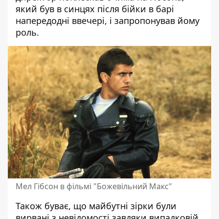
який був в синцях після бійки в барі
напередодні ввечері, і запропонував йому
роль.
Мел Гібсон в фільмі "Божевільний Макс"
Також буває, що майбутні зірки були
вирвані з невідомості завдяки випадковій