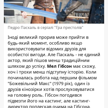
Педро Паскаль в серіалі "Гра престолів"
Іноді великий прорив може прийти в
будь-який момент, особливо якщо
використовувати відомих друзів для
особистої вигоди. Але Паскаль - не єдиний
актор, який пішов менш традиційним
шляхом до успіху.
Мел Гібсон
має схожу,
хоч і трохи менш підступну історію. Коли
починалась робота над першим фільмом
"Божевільний Макс" (1979 рік), один із
друзів кінозірки хотів прослуховуватися
на головну роль. Гібсон погодився
підвезти його на кастинг, але кастинг-
директор поплескав очима на Гібсона,