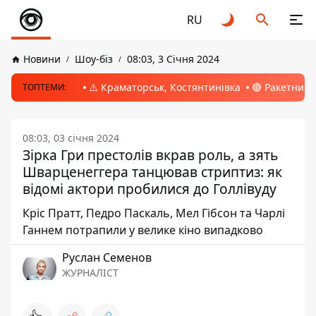
RU
Новини
Шоу-біз
08:03, 3 Січня 2024
⚠️ Краматорськ, Костянтинівка
🔴 Ракетний 
ТОПТЕМИ:
08:03, 03 січня 2024
Зірка Гри престолів вкрав роль, а зять
Шварценеггера танцював стриптиз: як
відомі актори пробилися до Голлівуду
Кріс Пратт, Педро Паскаль, Мел Гібсон та Чарлі
Ганнем потрапили у велике кіно випадково
Руслан Семенов
ЖУРНАЛІСТ