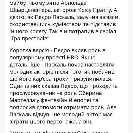
майбутньому зятю
Арнольда
Шварценеггера
, акторові Крісу Пратту. А
дехто, як
Педро Паскаль
, залучив зв’язки,
скориставшись кумівством та підставив
іншого колегу. Так він потрапив в серіал
"Гра престолів".
Коротка версія - Педро вкрав роль в
популярному проєкті
HBO
. Якщо
детальніше - Паскаль почав наставляти
молодих акторів після того, як побачив,
що його кар’єра трохи призупинилася.
Один із них сказав Педро, що проходить
прослуховування на роль Оберина
Мартелла у фентезійній епопеї та
попросив допомоги отримати роль. Але
Паскаль відчув - не молодий актор має
зіграти цього персонажа, а він.