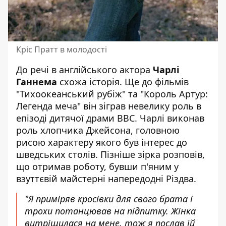
Кріс Пратт в молодості
До речі в англійського актора
Чарлі
Ганнема
схожа історія. Ще до фільмів
"Тихоокеанський рубіж" та "Король Артур:
Легенда меча" він зіграв невелику роль в
епізоді дитячої драми BBC. Чарлі виконав
роль хлопчика Джейсона, головною
рисою характеру якого був інтерес до
шведських столів. Пізніше зірка розповів,
що отримав роботу, бувши п'яним у
взуттєвій майстерні напередодні Різдва.
"Я приміряв кросівки для свого брата і
трохи потанцював на підпитку. Жінка
витріщилася на мене, тож я послав їй