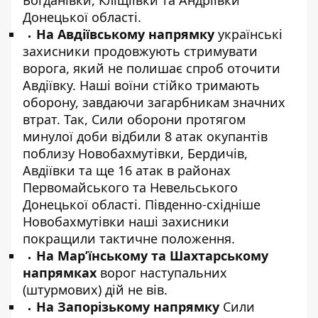
Богданівки, Кліщіївки та Андріївки
Донецької області.
На Авдіївському напрямку
українські
захисники продовжують стримувати
ворога, який не полишає спроб оточити
Авдіївку. Наші воїни стійко тримають
оборону, завдаючи загарбникам значних
втрат. Так, Сили оборони протягом
минулої доби відбили 8 атак окупантів
поблизу Новобахмутівки, Бердичів,
Авдіївки та ще 16 атак в районах
Первомайського та Невельського
Донецької області. Південно-східніше
Новобахмутівки наші захисники
покращили тактичне положення.
На Мар’їнському та Шахтарському
напрямках
ворог наступальних
(штурмових) дій не вів.
На Запорізькому напрямку
Сили