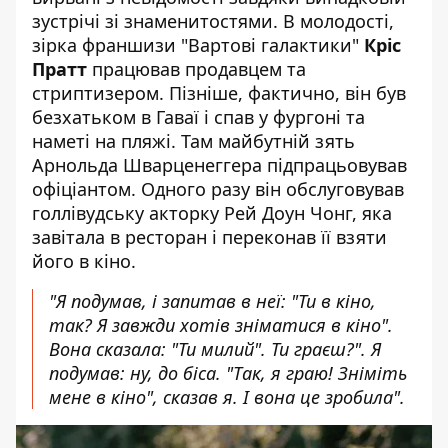
зустрічі зі знаменитостями. В молодості,
зірка франшизи "Вартові галактики"
Кріс
Пратт
працював продавцем та
стриптизером. Пізніше, фактично, він був
безхатьком в Гаваї і спав у фургоні та
наметі на пляжі. Там майбутній зять
Арнольда Шварценеггера підпрацьовував
офіціантом. Одного разу він обслуговував
голлівудську акторку Рей Доун Чонг, яка
завітала в ресторан і переконав її взяти
його в кіно.
"Я подумав, і запитав в неї: "Ти в кіно,
так? Я завжди хотів зніматися в кіно".
Вона сказала: "Ти милий". Ти граєш?". Я
подумав: ну, до біса. "Так, я граю! Зніміть
мене в кіно", сказав я. І вона це зробила".