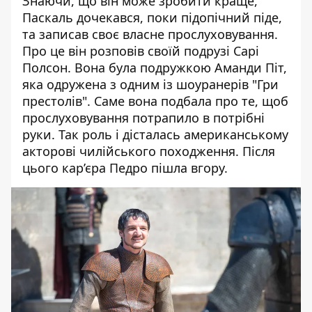
Знаючи, що він може зробити краще,
Паскаль дочекався, поки підопічний піде,
та записав своє власне прослуховування.
Про це він розповів своїй подрузі Сарі
Полсон. Вона була подружкою Аманди Піт,
яка одружена з одним із шоуранерів "Гри
престолів". Саме вона подбала про те, щоб
прослуховування потрапило в потрібні
руки. Так роль і дісталась американському
акторові чилійського походження. Після
цього кар’єра Педро пішла вгору.