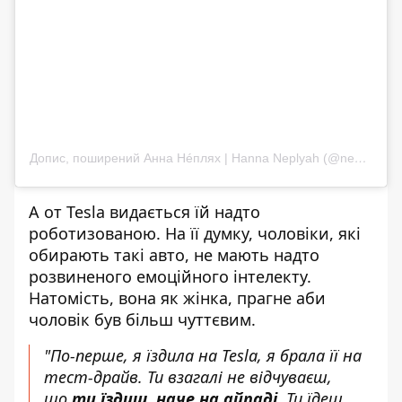
Допис, поширений Анна Нéплях | Hanna Neplyah (@neplyah)
А от
Tesla
видається їй надто
роботизованою. На її думку, чоловіки, які
обирають такі авто, не мають надто
розвиненого емоційного інтелекту.
Натомість, вона як жінка, прагне аби
чоловік був більш чуттєвим.
"По-перше, я їздила на Tesla, я брала її на
тест-драйв. Ти взагалі не відчуваєш,
що
ти їздиш, наче на айпаді.
Ти їдеш