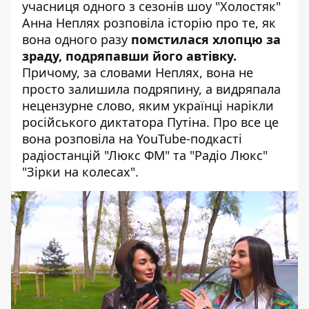
учасниця одного з сезонів шоу "Холостяк"
Анна Неплях
розповіла історію про те, як
вона одного разу
помстилася хлопцю за
зраду, подряпавши його автівку.
Причому, за словами Неплях, вона не
просто залишила подряпину, а видряпала
нецензурне слово, яким українці нарікли
російського диктатора Путіна. Про все це
вона розповіла на YouTube-подкасті
радіостанцій "Люкс ФМ" та "Радіо Люкс"
"Зірки на колесах".