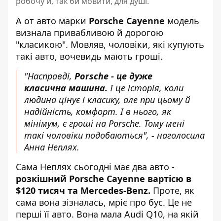
робочу й, так би мовити, для душі.
А от авто марки
Porsche Cayenne
модель
визнала привабливою й дорогою
"класикою". Мовляв, чоловіки, які купують
такі авто, вочевидь мають гроші.
"Насправді,
Porsche - це дуже
класична машина.
І це історія, коли
людина цінує і класику, але при цьому й
надійність, комфорт. І в нього, як
мінімум, є гроші на Porsche. Тому мені
такі чоловіки подобаються", - наголосила
Анна Неплях.
Сама Неплях сьогодні має два авто -
розкішний Porsche Cayenne вартісю в
$120 тисяч та Mercedes-Benz.
Проте, як
сама вона зізналась, мріє про бус. Це не
перші її авто. Вона мала Audi Q10, на якій