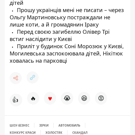
дітей
Прошу українців мені не писати – через
Ольгу Мартиновську постраждали не
лише коти, а й громадянин Іраку
Перед своєю загибеллю Олівер Трі
встиг наслідити у Києві
Приліт у будинок Соні Морозюк у Києві,
Могилевська заспокоювала дітей, Нікітюк
ховалась на парковці
♥
🔥
😭
😆
😡
👍
ШОУ-БІЗНЕС
ЗІРКИ
АВТОМОБИЛЬ
КОНКУРС КРАСИ
ХОЛОСТЯК
СКАНДАЛ