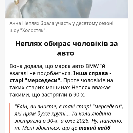
Анна Неплях брала участь у десятому сезоні
шоу "Холостяк".
Неплях обирає чоловіків за
авто
Вона додала, що марка авто
BMW
їй
взагалі не подобається.
Інша справа -
старі "мерседеси".
Проте чоловіків на
таких старих машинах Неплях вважає
такими, що застрягли в 90-х.
"Блін, ви знаєте, є такі старі "мерседеси",
які прям дуже круті... Та коли людина
застрягла в 90-х, а вже 2026. Ну, напевно,
ні. Мені здається, що це
такий вайб