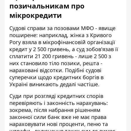
позичальникам про
мікрокредити
Судові справи за позовами МФО - явище
поширене: наприклад, жінка з Кривого
Рогу взяла в
мікрофінансовій організації
кредит у 2 500 гривень
, а суд зобов'язав її
сплатити 21 200 гривень - лише 2 500 з
них становило тіло позики, решта -
нараховані відсотки. Подібні судові
суперечки щодо кредитних боргів в
Україні виникають дедалі частіше.
Суди при розгляді кредитних спорів
перевіряють і законність нарахувань:
зокрема, після набрання рішенням
законної сили банк вже не має права
нараховувати нові проценти, пеню та
штрафи - включення таких сум до вимог