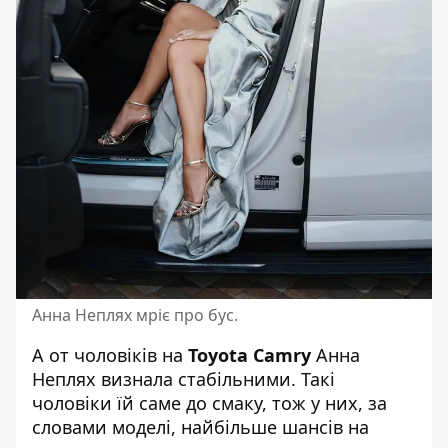
Анна Неплях мріє про бус.
А от чоловіків на
Toyota Camry
Анна
Неплях визнала стабільними. Такі
чоловіки їй саме до смаку, тож у них, за
словами моделі, найбільше шансів на