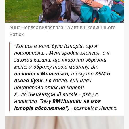
Анна Неплях видряпала на автівці колишнього
матюк.
"Колись в мене була історія, що я
поцарапала... Мені зрадив хлопець, а я
завжди казала, що якщо ти образиш
мене, я ображу твою машину. Він
називав її Машенька,
тому що
X5М в
нього була.
І я взяла, вийшла і
поцарапала отак на капоті.
Х...ло
(Нецензурний вислів - ред.)
я
написала. Тому
BMWшники не моя
історія абсолютно",
- розповіла Неплях.