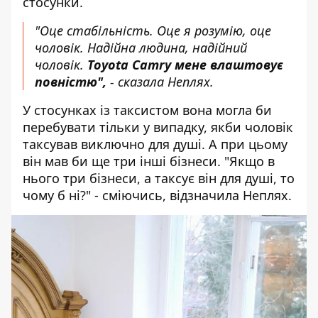
стосунки.
"Оце стабільність. Оце я розумію, оце
чоловік. Надійна людина, надійний
чоловік.
Toyota Camry мене влаштовує
повністю",
- сказала Неплях.
У стосунках із таксистом вона могла би
перебувати тільки у випадку, якби чоловік
таксував виключно для душі. А при цьому
він мав би ще три інші бізнеси. "Якщо в
нього три бізнеси, а таксує він для душі, то
чому б ні?" - сміючись, відзначила Неплях.