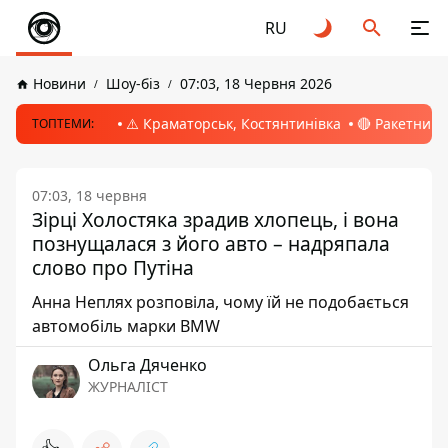
RU
Новини
Шоу-біз
07:03, 18 Червня 2026
⚠️ Краматорськ, Костянтинівка
🔴 Ракетний 
ТОПТЕМИ:
07:03, 18 червня
Зірці Холостяка зрадив хлопець, і вона
познущалася з його авто – надряпала
слово про Путіна
Анна Неплях розповіла, чому їй не подобається
автомобіль марки BMW
Ольга Дяченко
ЖУРНАЛІСТ