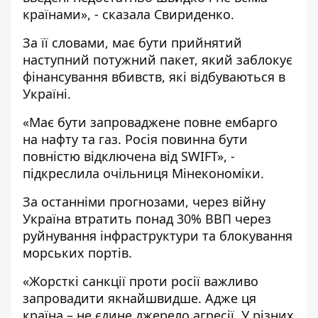
країнами», - сказала Свириденко.
За її словами, має бути прийнятий
наступний потужний пакет, який заблокує
фінансування вбивств, які відбуваються в
Україні.
«Має бути запроваджене повне ембарго
на нафту та газ. Росія повинна бути
повністю відключена від SWIFT», -
підкреслила очільниця Мінекономіки.
За останніми прогнозами, через війну
Україна втратить понад 30% ВВП через
руйнування інфраструктури та блокування
морських портів.
«Жорсткі санкції проти росії важливо
запровадити якнайшвидше. Адже ця
країна – не єдине джерело агресії. У різних