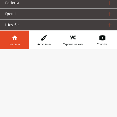
Регіони
Гроші
Шоу-біз
Життя
Головна
Актуально
Україна на часі
Youtube
Про нас
Інформатор у
Завантажити
телефоні
👉
Інформатор проекти
Столиця
Ваші фінанси
Авто
Geek
© 2016-2026 Informator