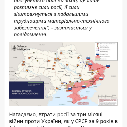
просунеться далі на захід, це лише
розтягне сили росії, її сили
зіштовхнуться з подальшими
труднощами матеріально-технічного
забезпечення", - зазначається у
повідомленні.
Нагадаємо, втрати росії
за три місяці
війни проти України, як у СРСР за 9 років
в