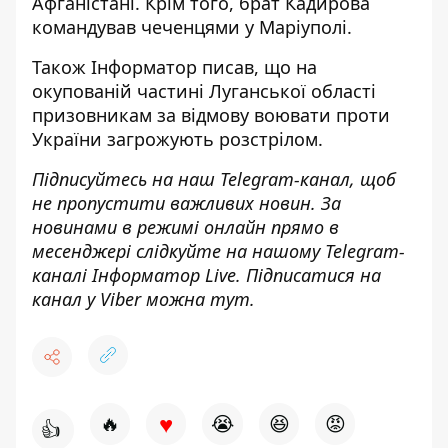
Афганістані. Крім того, брат Кадирова
командував чеченцями у Маріуполі
.
Також
Інформатор
писав, що на
окупованій
частині Луганської області
призовникам за відмову воювати проти
України
загрожують розстрілом.
Підписуйтесь на наш
Telegram-канал
, щоб
не пропустити важливих новин. За
новинами в режимі онлайн прямо в
месенджері слідкуйте на нашому Telegram-
каналі
Інформатор Live
. Підписатися на
канал у Viber можна
тут
.
♥
🔥
😭
😆
😡
👍