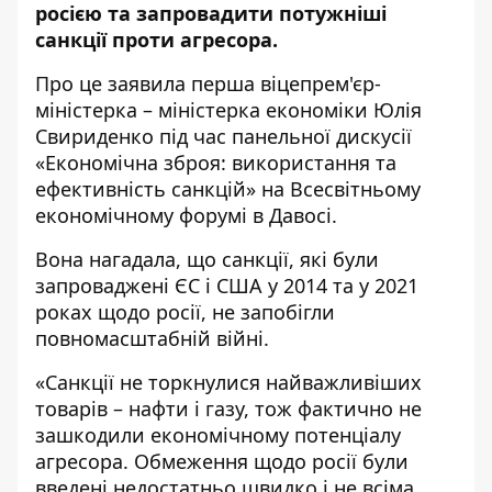
росією та запровадити потужніші
санкції проти агресора.
Про це
заявила
перша віцепрем'єр-
міністерка – міністерка економіки Юлія
Свириденко під час панельної дискусії
«Економічна зброя: використання та
ефективність санкцій» на Всесвітньому
економічному форумі в Давосі.
Вона нагадала, що санкції, які були
запроваджені ЄС і США у 2014 та у 2021
роках щодо росії, не запобігли
повномасштабній війні.
«Санкції не торкнулися найважливіших
товарів – нафти і газу, тож фактично не
зашкодили економічному потенціалу
агресора. Обмеження щодо росії були
введені недостатньо швидко і не всіма